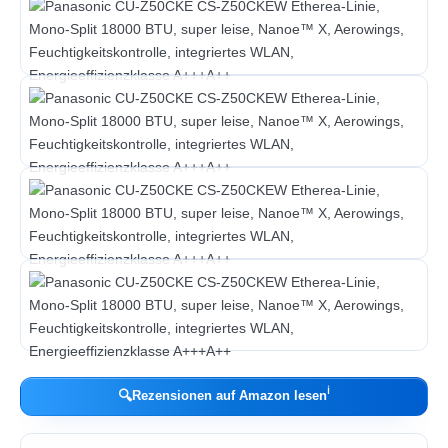
ℹ︎
🔍
Rezensionen auf Amazon lesen