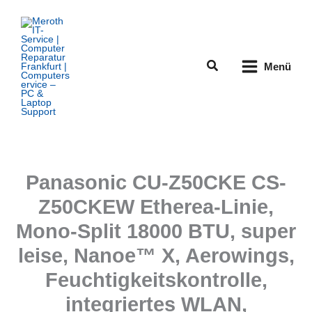
Zum
Inhalt
springen
Suchen
Menü
Panasonic CU-Z50CKE CS-
Z50CKEW Etherea-Linie,
Mono-Split 18000 BTU, super
leise, Nanoe™ X, Aerowings,
Feuchtigkeitskontrolle,
integriertes WLAN,