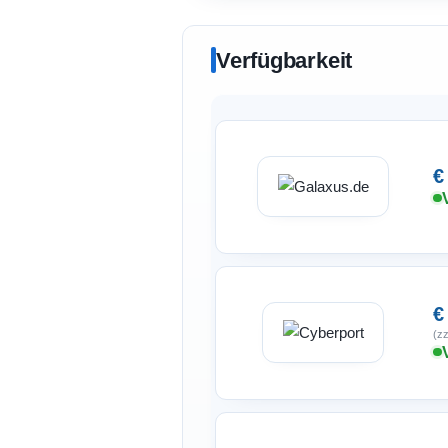
Verfügbarkeit
€
€
(zz