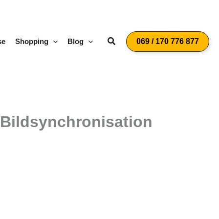
Suchen
se
Shopping
Blog
069 / 170 776 877
 Bildsynchronisation