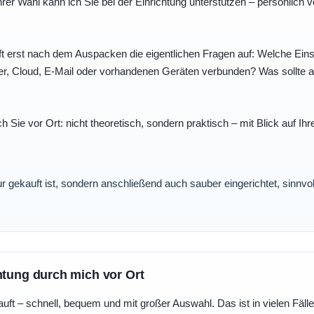
r Wahl kann ich Sie bei der Einrichtung unterstützen – persönlich vo
t erst nach dem Auspacken die eigentlichen Fragen auf: Welche Einst
r, Cloud, E-Mail oder vorhandenen Geräten verbunden? Was sollte au
ch Sie vor Ort: nicht theoretisch, sondern praktisch – mit Blick auf
nur gekauft ist, sondern anschließend auch sauber eingerichtet, sinnv
htung durch mich vor Ort
uft – schnell, bequem und mit großer Auswahl. Das ist in vielen Fällen 