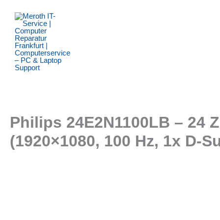
Zum
Inhalt
springen
Philips 24E2N1100LB – 24 Zo
(1920×1080, 100 Hz, 1x D-S