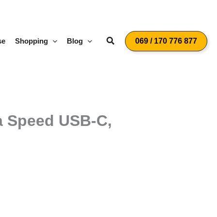
Suchen
se
Shopping
Blog
069 / 170 776 877
ra Speed USB-C,