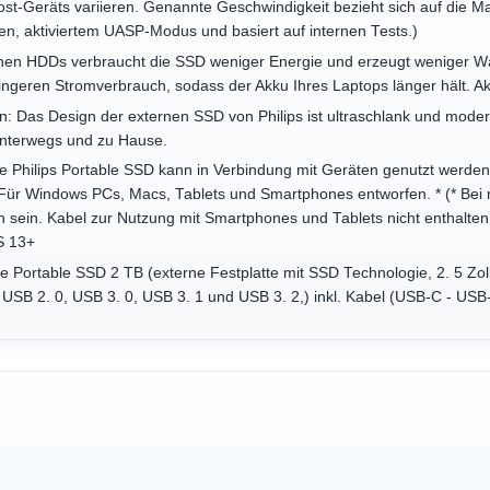
ost-Geräts variieren. Genannte Geschwindigkeit bezieht sich auf die M
en, aktiviertem UASP-Modus und basiert auf internen Tests.)
hen HDDs verbraucht die SSD weniger Energie und erzeugt weniger W
ngeren Stromverbrauch, sodass der Akku Ihres Laptops länger hält. A
 Das Design der externen SSD von Philips ist ultraschlank und modern. 
 unterwegs und zu Hause.
Die Philips Portable SSD kann in Verbindung mit Geräten genutzt werden
 Für Windows PCs, Macs, Tablets und Smartphones entworfen. * (* Be
h sein. Kabel zur Nutzung mit Smartphones und Tablets nicht enthalte
OS 13+
ne Portable SSD 2 TB (externe Festplatte mit SSD Technologie, 2. 5 Zo
t USB 2. 0, USB 3. 0, USB 3. 1 und USB 3. 2,) inkl. Kabel (USB-C - USB