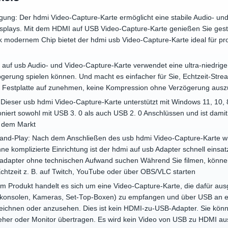
gung: Der hdmi Video-Capture-Karte ermöglicht eine stabile Audio- u
splays. Mit dem HDMI auf USB Video-Capture-Karte genießen Sie gesto
modernem Chip bietet der hdmi usb Video-Capture-Karte ideal für pro
 auf usb Audio- und Video-Capture-Karte verwendet eine ultra-niedrig
erung spielen können. Und macht es einfacher für Sie, Echtzeit-Strea
die Festplatte auf zunehmen, keine Kompression ohne Verzögerung aus
: Dieser usb hdmi Video-Capture-Karte unterstützt mit Windows 11, 10,
niert sowohl mit USB 3. 0 als auch USB 2. 0 Anschlüssen und ist damit f
 dem Markt
ug-and-Play: Nach dem Anschließen des usb hdmi Video-Capture-Karte 
e komplizierte Einrichtung ist der hdmi auf usb Adapter schnell einsatz
 adapter ohne technischen Aufwand suchen Während Sie filmen, können
chtzeit z. B. auf Twitch, YouTube oder über OBS/VLC starten
em Produkt handelt es sich um eine Video-Capture-Karte, die dafür aus
elkonsolen, Kameras, Set-Top-Boxen) zu empfangen und über USB an 
zeichnen oder anzusehen. Dies ist kein HDMI-zu-USB-Adapter. Sie könn
eher oder Monitor übertragen. Es wird kein Video von USB zu HDMI a