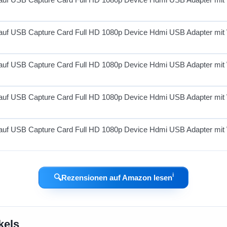
ℹ︎
🔍
Rezensionen auf Amazon lesen
kels