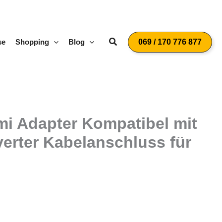
Suchen
se
Shopping
Blog
069 / 170 776 877
mi Adapter Kompatibel mit
erter Kabelanschluss für