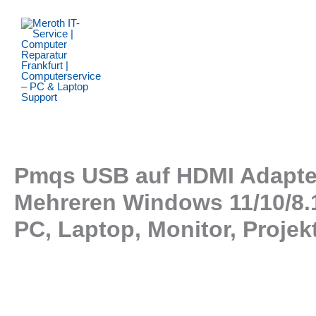
Zum
Inhalt
springen
Pmqs USB auf HDMI Adapter 
Mehreren Windows 11/10/8.1
PC, Laptop, Monitor, Projek