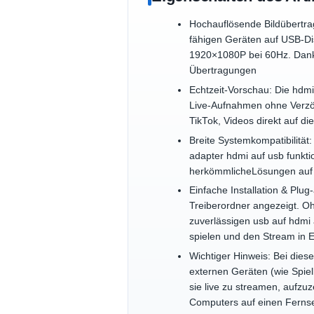
Hochauflösende Bildübertra
fähigen Geräten auf USB-Di
1920×1080P bei 60Hz. Dank 
Übertragungen
Echtzeit-Vorschau: Die hdmi
Live-Aufnahmen ohne Verzög
TikTok, Videos direkt auf 
Breite Systemkompatibilität
adapter hdmi auf usb funktio
herkömmlicheLösungen auf
Einfache Installation & Pl
Treiberordner angezeigt. Ohn
zuverlässigen usb auf hdmi
spielen und den Stream in E
Wichtiger Hinweis: Bei dies
externen Geräten (wie Spi
sie live zu streamen, aufzu
Computers auf einen Ferns