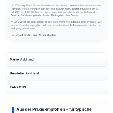
ℹ︎ / * Werbung: Wenn Sie auf einen dieser Links klicken und einkaufen, erhalte ich eine
Provision. Für Sie verändert sich der Preis dadurch nicht. Zuletzt aktualisiert am 24.
Juli 2026 um 1:40. Die hier gezeigten Preise können sich zwischenzeitlich auf der
Seite des Verkäufers geändert haben. Alle Angaben ohne Gewähr.
** Die UVP ist der vorgeschlagene oder empfohlene Verkaufspreis eines Produkts, wie
er vom Hersteller angegeben und vom Hersteller, einem Lieferanten oder Händler zur
Verfügung gestellt wird.
Preise inkl. MwSt., zzgl. Versandkosten
AskHand
Marke
AskHand
Hersteller
EAN / GTIN
Aus der Praxis empfohlen – für typische