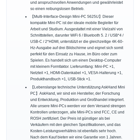
und anspruchsvollen Anwendungen und gewährleistet
so einen reibungslosen Betrieb.
【Multi-Interface-Design Mini-PC 5625U】Dieser
kompakte Mini-PC ist der ideale mobile Begleiter für
Arbeit und Studium. Ausgestattet mit einer Vielzahl von
Schnittstellen, darunter WiFi 6 / Bluetooth 5. 2 / USB*4 /
USB-C / 2*HDMI, unterstützt er die gleichzeitige 4K-60-
Hz-Ausgabe auf drei Bildschirme und eignet sich somit
perfekt für den Einsatz zu Hause, im Büro oder zum
Spielen. Es handelt sich um einen Desktop-Computer
mit kleinem Formfaktor. Lieferumfang: Mini-PC ×1,
Netzteil ×1, HDMI-Datenkabel ×1, VESA-Halterung ×1,
Produkthandbuch ×1, USB-Stick ×1.
【Lebenslange technische Unterstützung AskHand Mini
PC】AskHand, wir sind ein Hersteller, der Forschung
und Entwicklung, Produktion und Großhandel integriert.
Alle unsere Mini-PCs werden vor dem Versand strengen
Kontrollen unterzogen, alle Mini-PCs sind FCC, CE und
ROSH zertifiziert. Der Preis ist günstiger als bei
Verkäufern mit den gleichen Spezifikationen, und das
Kosten-Leistungsverhältnis ist ebenfalls sehr hoch.
Nach dem Kauf bieten wir eine Garantie von 1 Jahren.