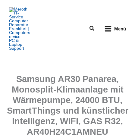
Zum
Inhalt
springen
Suchen
Menü
Samsung AR30 Panarea,
Monosplit-Klimaanlage mit
Wärmepumpe, 24000 BTU,
SmartThings und künstlicher
Intelligenz, WiFi, GAS R32,
AR40H24C1AMNEU