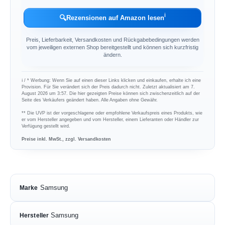
ℹ︎
🔍
Rezensionen auf Amazon lesen
Preis, Lieferbarkeit, Versandkosten und Rückgabebedingungen werden
vom jeweiligen externen Shop bereitgestellt und können sich kurzfristig
ändern.
ℹ︎ / * Werbung: Wenn Sie auf einen dieser Links klicken und einkaufen, erhalte ich eine
Provision. Für Sie verändert sich der Preis dadurch nicht. Zuletzt aktualisiert am 7.
August 2026 um 3:57. Die hier gezeigten Preise können sich zwischenzeitlich auf der
Seite des Verkäufers geändert haben. Alle Angaben ohne Gewähr.
** Die UVP ist der vorgeschlagene oder empfohlene Verkaufspreis eines Produkts, wie
er vom Hersteller angegeben und vom Hersteller, einem Lieferanten oder Händler zur
Verfügung gestellt wird.
Preise inkl. MwSt., zzgl. Versandkosten
Samsung
Marke
Samsung
Hersteller