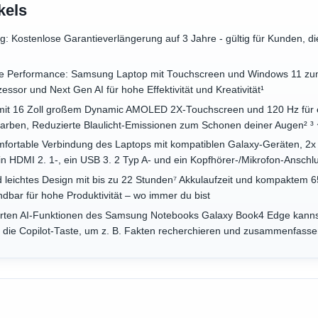
kels
g: Kostenlose Garantieverlängerung auf 3 Jahre - gültig für Kunden, d
rke Performance: Samsung Laptop mit Touchscreen und Windows 11 zum
ssor und Next Gen AI für hohe Effektivität und Kreativität¹
 mit 16 Zoll großem Dynamic AMOLED 2X-Touchscreen und 120 Hz für ei
arben, Reduzierte Blaulicht-Emissionen zum Schonen deiner Augen² ³ 
omfortable Verbindung des Laptops mit kompatiblen Galaxy-Geräten, 2x 
n HDMI 2. 1-, ein USB 3. 2 Typ A- und ein Kopfhörer-/Mikrofon-Anschlu
 leichtes Design mit bis zu 22 Stunden⁷ Akkulaufzeit und kompaktem 6
dbar für hohe Produktivität – wo immer du bist
grierten AI-Funktionen des Samsung Notebooks Galaxy Book4 Edge kann
f die Copilot-Taste, um z. B. Fakten recherchieren und zusammenfasse