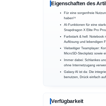
Eigenschaften des Arti
Für eine sorgenfreie Nutzun
haben¹⁶
AI-Funktionen für eine sta
Snapdragon X Elite Pro Proze
Farbstark & hell: Notebook
Auflösung und lebendigen F
Vielseitiger Teamplayer: K
MicroSD-Steckplatz sowie ei
Immer dabei: Schlankes und
ohne Internetzugang verwen
Galaxy AI ist da: Die inte
benutzen, Drück einfach au
Verfügbarkeit