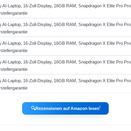
ℹ︎
🔍
Rezensionen auf Amazon lesen