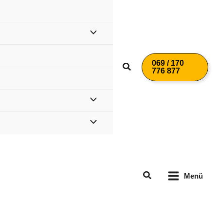
069 / 170
Suchen
776 877
Suchen
Menü