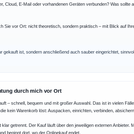
r, Cloud, E-Mail oder vorhandenen Geräten verbunden? Was sollte au
ch Sie vor Ort: nicht theoretisch, sondern praktisch – mit Blick auf
nur gekauft ist, sondern anschließend auch sauber eingerichtet, sinnv
htung durch mich vor Ort
uft – schnell, bequem und mit großer Auswahl. Das ist in vielen Fällen 
die kein Warenkorb löst: Auspacken, einrichten, verbinden, absicher
 klar getrennt. Der Kauf läuft über den jeweiligen externen Anbieter.
und beginnt dort, wo der Onlinekauf endet.