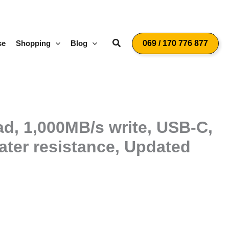
Suchen
se
Shopping
Blog
069 / 170 776 877
d, 1,000MB/s write, USB-C,
ater resistance, Updated