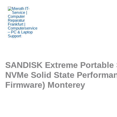
Zum
Inhalt
springen
SANDISK Extreme Portable S
NVMe Solid State Performanc
Firmware) Monterey