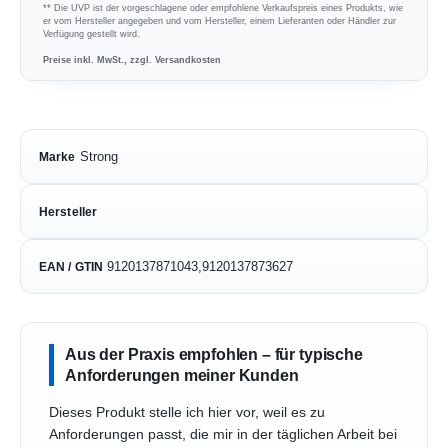
** Die UVP ist der vorgeschlagene oder empfohlene Verkaufspreis eines Produkts, wie
er vom Hersteller angegeben und vom Hersteller, einem Lieferanten oder Händler zur
Verfügung gestellt wird.
Preise inkl. MwSt., zzgl. Versandkosten
Strong
Marke
Hersteller
9120137871043,9120137873627
EAN / GTIN
Aus der Praxis empfohlen – für typische
Anforderungen meiner Kunden
Dieses Produkt stelle ich hier vor, weil es zu
Anforderungen passt, die mir in der täglichen Arbeit bei