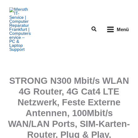
Zum
Inhalt
springen
Suchen
Menü
STRONG N300 Mbit/s WLAN
4G Router, 4G Cat4 LTE
Netzwerk, Feste Externe
Antennen, 100Mbit/s
WAN/LAN Ports, SIM-Karten-
Router, Plug & Play,