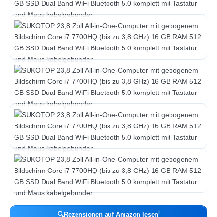
ℹ︎
🔍
Rezensionen auf Amazon lesen