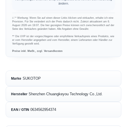
ändern.
ℹ︎ / * Werbung: Wenn Sie auf einen dieser Links klicken und einkaufen, erhalte ich eine
Provision. Für Sie verändert sich der Preis dadurch nicht. Zuletzt aktualisiert am 6.
August 2026 um 19:07. Die hier gezeigten Preise können sich zwischenzeitlich auf der
Seite des Verkäufers geändert haben. Alle Angaben ohne Gewähr.
** Die UVP ist der vorgeschlagene oder empfohlene Verkaufspreis eines Produkts, wie
er vom Hersteller angegeben und vom Hersteller, einem Lieferanten oder Händler zur
Verfügung gestellt wird.
Preise inkl. MwSt., zzgl. Versandkosten
SUKOTOP
Marke
Shenzhen Chuangkeyou Technology Co.,Ltd.
Hersteller
0634562954374
EAN / GTIN