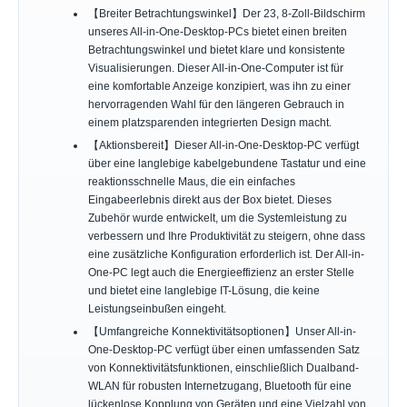
【Breiter Betrachtungswinkel】Der 23, 8-Zoll-Bildschirm
unseres All-in-One-Desktop-PCs bietet einen breiten
Betrachtungswinkel und bietet klare und konsistente
Visualisierungen. Dieser All-in-One-Computer ist für
eine komfortable Anzeige konzipiert, was ihn zu einer
hervorragenden Wahl für den längeren Gebrauch in
einem platzsparenden integrierten Design macht.
【Aktionsbereit】Dieser All-in-One-Desktop-PC verfügt
über eine langlebige kabelgebundene Tastatur und eine
reaktionsschnelle Maus, die ein einfaches
Eingabeerlebnis direkt aus der Box bietet. Dieses
Zubehör wurde entwickelt, um die Systemleistung zu
verbessern und Ihre Produktivität zu steigern, ohne dass
eine zusätzliche Konfiguration erforderlich ist. Der All-in-
One-PC legt auch die Energieeffizienz an erster Stelle
und bietet eine langlebige IT-Lösung, die keine
Leistungseinbußen eingeht.
【Umfangreiche Konnektivitätsoptionen】Unser All-in-
One-Desktop-PC verfügt über einen umfassenden Satz
von Konnektivitätsfunktionen, einschließlich Dualband-
WLAN für robusten Internetzugang, Bluetooth für eine
lückenlose Kopplung von Geräten und eine Vielzahl von