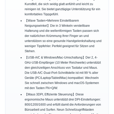
Kunstfell, die sich seidig glatt anfühlt und leicht zu
reinigen ist. Sie bietet ganztägige Unterstützung für ein
komfortables Tippgefühl.
【Wave Tasten+Mehrere Einstellbarem
Neigungswinkel】Die in 3 Winkeln verstellbare
Halterung und die wellenförmigen Tasten passen sich
der natürlichen Krümmung Ihrer Finger an und
unterstützen so eine gesunde Handgelenkshaltung und
weniger Tippfehler. Perfekt geeignet für Sitzen und
Stehen.
【USB-A/C & Windows/Mac-Umschaltung】Der 2, 4-
GHz-USB-Empfänger (10 Meter Reichweite) unterstützt
den gleichzeitigen Anschluss von Tastatur und Maus.
Die USB-A/C-Dual-Port-Schnittstelle ist mit 99 % aller
Geräte (PC/Laptop/Tablet/Mac) kompatibel. Wechseln
Sie schnell zwischen Windows und macOS-Systemen
mit den Tasten FN+Q/W.
【Maus 3DPI, Effiziente Steuerung】Diese
ergonomische Maus unterstützt drei DPI-Einstellungen:
800/1200/1600 und erfüllt damit die Anforderungen von
Büroarbeit und Surfen. Neun Schnellzugriffstasten