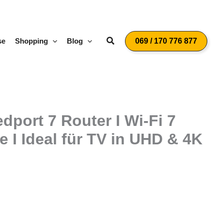
Suchen
se
Shopping
Blog
069 / 170 776 877
port 7 Router I Wi-Fi 7
 I Ideal für TV in UHD & 4K