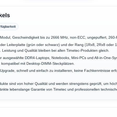
kels
rfügbarkeit
-Modul, Geschwindigkeit bis zu 2666 MHz, non-ECC, ungepuffert, 260-
e der Leiterplatte (grün oder schwarz) und der Rang (1Rx8, 2Rx8 oder
. Leistung und Qualität bleiben bei allen Timetec-Produkten gleich.
t für ausgewählte DDR4-Laptops, Notebooks, Mini-PCs und All-in-One-
ht kompatibel mit Desktop-DIMM-Steckplätzen.
-Upgrade, schnell und einfach zu installieren, keine Fachkenntnisse er
dukte sind von hoher Qualität und werden strengstens geprüft, um höch
änkte lebenslange Garantie von Timetec und professionellen technisc