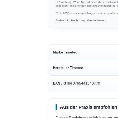
ℹ︎ / * Werbung: Wenn Sie auf einen dieser Links klic
gezeigten Preise können sich zwischenzeitlich auf
** Die UVP ist der vorgeschlagene oder empfohlene 
Preise inkl. MwSt., zzgl. Versandkosten
Timetec
Marke
Timetec
Hersteller
0765441340770
EAN / GTIN
Aus der Praxis empfohlen
Dieses Produkt stelle ich hier vor, w