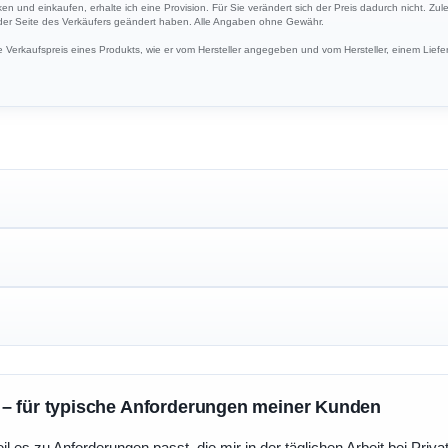
ken und einkaufen, erhalte ich eine Provision. Für Sie verändert sich der Preis dadurch nicht. Zul
 der Seite des Verkäufers geändert haben. Alle Angaben ohne Gewähr.
Verkaufspreis eines Produkts, wie er vom Hersteller angegeben und vom Hersteller, einem Liefer
 – für typische Anforderungen meiner Kunden
eil es zu Anforderungen passt, die mir in der täglichen Arbeit bei Pri