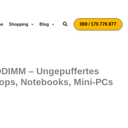
Suchen
se
Shopping
Blog
069 / 170 776 877
ODIMM – Ungepuffertes
tops, Notebooks, Mini-PCs