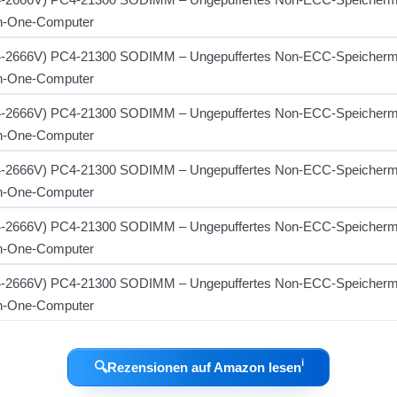
ℹ︎
🔍
Rezensionen auf Amazon lesen