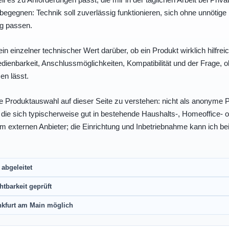
egegnen: Technik soll zuverlässig funktionieren, sich ohne unnötig
ng passen.
ein einzelner technischer Wert darüber, ob ein Produkt wirklich hilfreic
enbarkeit, Anschlussmöglichkeiten, Kompatibilität und der Frage, o
en lässt.
e Produktauswahl auf dieser Seite zu verstehen: nicht als anonyme Pr
, die sich typischerweise gut in bestehende Haushalts-, Homeoffice
eim externen Anbieter; die Einrichtung und Inbetriebnahme kann ich bei
abgeleitet
htbarkeit geprüft
nkfurt am Main möglich