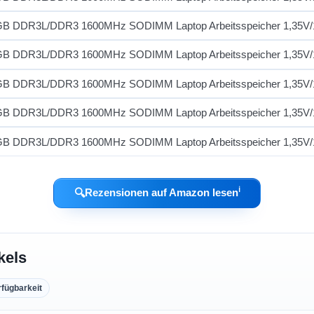
ℹ︎
🔍
Rezensionen auf Amazon lesen
kels
rfügbarkeit