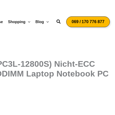
Suchen
se
Shopping
Blog
069 / 170 776 877
PC3L-12800S) Nicht-ECC
 SODIMM Laptop Notebook PC