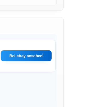
ℹ︎
Bei ebay ansehen