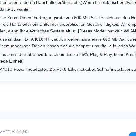
en oder anderen Haushaltsgeräten auf 4)Wenn Ihr elektrisches System 
dukte zu wählen
e Kanal-Datenübertragungsrate von 600 Mbit/s leitet sich aus den Ho
r die Hälfte oder ein Drittel der theoretischen Geschwindigkeit. Wir em
n, wenn Ihr elektrisches System alt ist. [Dieses Modell hat kein WLAN
e ist das TL-PA4010KIT deutlich kleiner als andere 600 Mbit/s-Powerli
nem modernen Design lassen sich die Adapter unauffällig in jedes Wo
us senkt den Stromverbrauch um bis zu 85%; Plug & Play, keine Konfigu
jede Einheit)
A4010-Powerlineadapter, 2 x RJ45-Ethernetkabel, Schnellinstallationsa
VP**: € 44,90