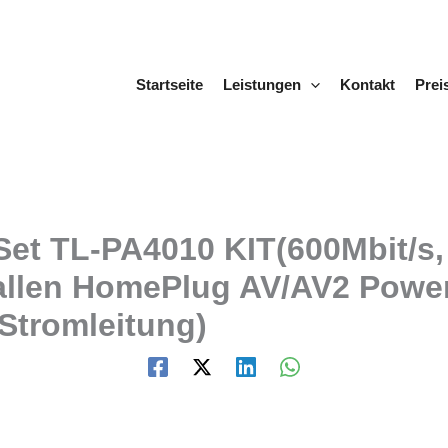
Startseite
Leistungen
Kontakt
Prei
Set TL-PA4010 KIT(600Mbit/s,
allen HomePlug AV/AV2 Power
Stromleitung)