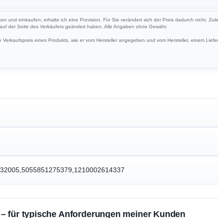
cken und einkaufen, erhalte ich eine Provision. Für Sie verändert sich der Preis dadurch nicht. Zul
h auf der Seite des Verkäufers geändert haben. Alle Angaben ohne Gewähr.
Verkaufspreis eines Produkts, wie er vom Hersteller angegeben und vom Hersteller, einem Liefer
32005,5055851275379,1210002614337
 – für typische Anforderungen meiner Kunden