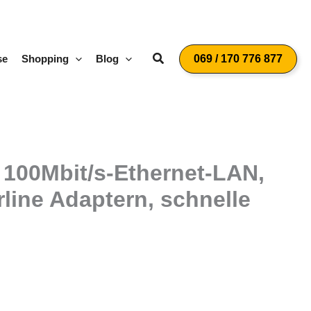
Suchen
se
Shopping
Blog
069 / 170 776 877
 100Mbit/s-Ethernet-LAN,
line Adaptern, schnelle