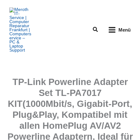
Zum
Inhalt
springen
Suchen
Menü
TP-Link Powerline Adapter
Set TL-PA7017
KIT(1000Mbit/s, Gigabit-Port,
Plug&Play, Kompatibel mit
allen HomePlug AV/AV2
Powerline Adaptern, Ideal für