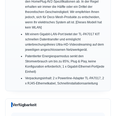
den HomePlug AV2-Spezifikationen ab. In der Regel
erhalten wir immer die Hälfte oder ein Drittel der
theoretischen Geschwindigkeit. Wir empfehlen Ihnen
jedoch, sich für Deco Mesh-Produkte zu entscheiden,
wenn Ihr elektrisches System alt ist. [Dieses Modell hat
kein WLAN]
Mit einem Gigabit-LAN-Port bietet der TL-PA7017 KIT
schnellen Datentransfer und ermöglicht
unterbrechungsfreies Ultra-HD-Videostreaming auf dem
jeweiligen angeschlossenen Netzwerkgerät.
Patentierter Energiesparmodus senkt den
Stromverbrauch um bis zu 85%; Plug & Play, keine
Konfiguration erforderlich; 1 x Gigabit-Ethernet-Port(jede
Einheit)
Verpackungsinhalt: 2 x Powerline-Adapter TL-PA7017, 2
x RJ45-Ethernetkabel, Schnellinstallationsanleitung
Verfügbarkeit