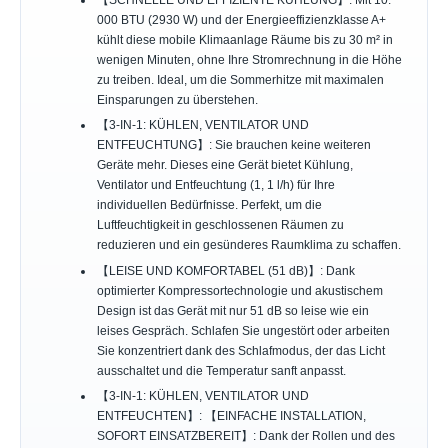
【SCHNELLE UND EFFIZIENTE KÜHLUNG】: Mit 10.
000 BTU (2930 W) und der Energieeffizienzklasse A+
kühlt diese mobile Klimaanlage Räume bis zu 30 m² in
wenigen Minuten, ohne Ihre Stromrechnung in die Höhe
zu treiben. Ideal, um die Sommerhitze mit maximalen
Einsparungen zu überstehen.
【3-IN-1: KÜHLEN, VENTILATOR UND
ENTFEUCHTUNG】: Sie brauchen keine weiteren
Geräte mehr. Dieses eine Gerät bietet Kühlung,
Ventilator und Entfeuchtung (1, 1 l/h) für Ihre
individuellen Bedürfnisse. Perfekt, um die
Luftfeuchtigkeit in geschlossenen Räumen zu
reduzieren und ein gesünderes Raumklima zu schaffen.
【LEISE UND KOMFORTABEL (51 dB)】: Dank
optimierter Kompressortechnologie und akustischem
Design ist das Gerät mit nur 51 dB so leise wie ein
leises Gespräch. Schlafen Sie ungestört oder arbeiten
Sie konzentriert dank des Schlafmodus, der das Licht
ausschaltet und die Temperatur sanft anpasst.
【3-IN-1: KÜHLEN, VENTILATOR UND
ENTFEUCHTEN】: 【EINFACHE INSTALLATION,
SOFORT EINSATZBEREIT】: Dank der Rollen und des