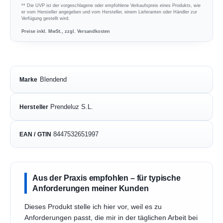
** Die UVP ist der vorgeschlagene oder empfohlene Verkaufspreis eines Produkts, wie
er vom Hersteller angegeben und vom Hersteller, einem Lieferanten oder Händler zur
Verfügung gestellt wird.
Preise inkl. MwSt., zzgl. Versandkosten
Blendend
Marke
Prendeluz S.L.
Hersteller
8447532651997
EAN / GTIN
Aus der Praxis empfohlen – für typische
Anforderungen meiner Kunden
Dieses Produkt stelle ich hier vor, weil es zu
Anforderungen passt, die mir in der täglichen Arbeit bei