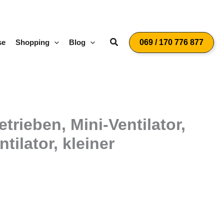
Suchen
se
Shopping
Blog
069 / 170 776 877
trieben, Mini-Ventilator,
ilator, kleiner