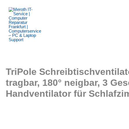
Zum
Inhalt
springen
TriPole Schreibtischventilat
tragbar, 180° neigbar, 3 Ge
Handventilator für Schlafz