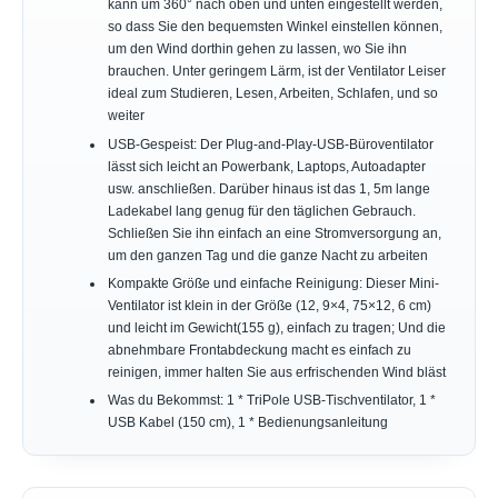
kann um 360° nach oben und unten eingestellt werden,
so dass Sie den bequemsten Winkel einstellen können,
um den Wind dorthin gehen zu lassen, wo Sie ihn
brauchen. Unter geringem Lärm, ist der Ventilator Leiser
ideal zum Studieren, Lesen, Arbeiten, Schlafen, und so
weiter
USB-Gespeist: Der Plug-and-Play-USB-Büroventilator
lässt sich leicht an Powerbank, Laptops, Autoadapter
usw. anschließen. Darüber hinaus ist das 1, 5m lange
Ladekabel lang genug für den täglichen Gebrauch.
Schließen Sie ihn einfach an eine Stromversorgung an,
um den ganzen Tag und die ganze Nacht zu arbeiten
Kompakte Größe und einfache Reinigung: Dieser Mini-
Ventilator ist klein in der Größe (12, 9×4, 75×12, 6 cm)
und leicht im Gewicht(155 g), einfach zu tragen; Und die
abnehmbare Frontabdeckung macht es einfach zu
reinigen, immer halten Sie aus erfrischenden Wind bläst
Was du Bekommst: 1 * TriPole USB-Tischventilator, 1 *
USB Kabel (150 cm), 1 * Bedienungsanleitung