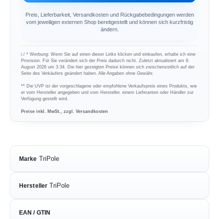
Preis, Lieferbarkeit, Versandkosten und Rückgabebedingungen werden
vom jeweiligen externen Shop bereitgestellt und können sich kurzfristig
ändern.
ℹ︎ / * Werbung: Wenn Sie auf einen dieser Links klicken und einkaufen, erhalte ich eine
Provision. Für Sie verändert sich der Preis dadurch nicht. Zuletzt aktualisiert am 9.
August 2026 um 3:34. Die hier gezeigten Preise können sich zwischenzeitlich auf der
Seite des Verkäufers geändert haben. Alle Angaben ohne Gewähr.
** Die UVP ist der vorgeschlagene oder empfohlene Verkaufspreis eines Produkts, wie
er vom Hersteller angegeben und vom Hersteller, einem Lieferanten oder Händler zur
Verfügung gestellt wird.
Preise inkl. MwSt., zzgl. Versandkosten
TriPole
Marke
TriPole
Hersteller
EAN / GTIN