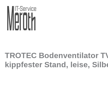
Zum
Inhalt
springen
TROTEC Bodenventilator TVM
kippfester Stand, leise, Silb