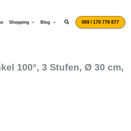
Suchen
se
Shopping
Blog
069 / 170 776 877
el 100°, 3 Stufen, Ø 30 cm,