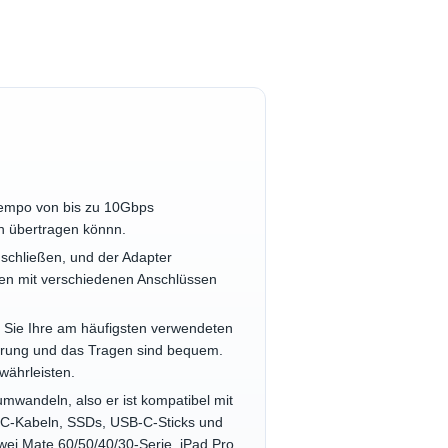
Tempo von bis zu 10Gbps
en übertragen könnn.
schließen, und der Adapter
äten mit verschiedenen Anschlüssen
em Sie Ihre am häufigsten verwendeten
ahrung und das Tragen sind bequem.
währleisten.
mwandeln, also er ist kompatibel mit
-C-Kabeln, SSDs, USB-C-Sticks und
wei Mate 60/50/40/30-Serie, iPad Pro