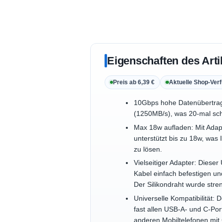
Eigenschaften des Arti
Preis ab 6,39 €
Aktuelle Shop-Verf
10Gbps hohe Datenübertrag
(1250MB/s), was 20-mal sch
Max 18w aufladen: Mit Adap
unterstützt bis zu 18w, was
zu lösen.
Vielseitiger Adapter: Dieser
Kabel einfach befestigen u
Der Silikondraht wurde stre
Universelle Kompatibilität:
fast allen USB-A- und C-P
anderen Mobiltelefonen mit