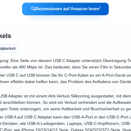
ℹ︎
🔍
Rezensionen auf Amazon lesen
kels
ügbarkeit
ung: Eine Seite von diesem USB C Adapter unterstützt Übertragung-
neller als 480 Mbps ist. Das bedeutet, dass Sie einen Film in Sekund
ter USB C auf USB können Sie Ihr C-Port-Kabel an ein A-Port-Gerät an
 Ihnen effektiv dabei helfen kann, das Problem des Aufladens von Ger
 USB Adapter ist mit einem Anti-Verlust-Silikonring ausgestattet, mit d
nd anschließen können. So wird ein Verlust verhindert und die Aufbew
ngen Tests unterzogen, um seine Haltbarkeit und Bruchsicherheit zu ge
 Der USB A auf USB C Adapter kann den USB-A-Port in den USB-C-Port u
ort-Geräten, wie USB-A-Ladegeräten, Laptops, USB-C-Kopfhörern, USB
 C-Port, wie iPhone 16/15/14/13 Serie, Galaxy S24/S23/S22-Serie, Hua