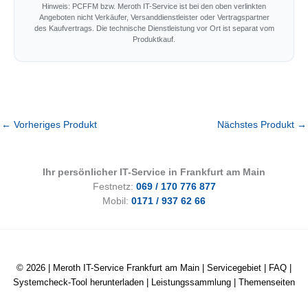
Hinweis: PCFFM bzw. Meroth IT-Service ist bei den oben verlinkten
Angeboten nicht Verkäufer, Versanddienstleister oder Vertragspartner
des Kaufvertrags. Die technische Dienstleistung vor Ort ist separat vom
Produktkauf.
←
Vorheriges Produkt
Nächstes Produkt
→
Ihr persönlicher IT-Service in Frankfurt am Main
Festnetz:
069 / 170 776 877
Mobil:
0171 / 937 62 66
© 2026 |
Meroth IT-Service Frankfurt am Main
|
Servicegebiet
|
FAQ
|
Systemcheck-Tool herunterladen
|
Leistungssammlung
|
Themenseiten