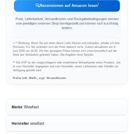
ℹ︎
🔍
Rezensionen auf Amazon lesen
Preis, Lieferbarkeit, Versandkosten und Rückgabebedingungen werden
vom jeweiligen externen Shop bereitgestellt und können sich kurzfristig
ändern.
ℹ︎ / * Werbung: Wenn Sie auf einen dieser Links klicken und einkaufen, erhalte ich eine
Provision. Für Sie verändert sich der Preis dadurch nicht. Zuletzt aktualisiert am 9.
Juni 2026 um 19:20. Die hier gezeigten Preise können sich zwischenzeitlich auf der
Seite des Verkäufers geändert haben. Alle Angaben ohne Gewähr.
** Die UVP ist der vorgeschlagene oder empfohlene Verkaufspreis eines Produkts, wie
er vom Hersteller angegeben und vom Hersteller, einem Lieferanten oder Händler zur
Verfügung gestellt wird.
Preise inkl. MwSt., zzgl. Versandkosten
Wowfast
Marke
wowfast
Hersteller