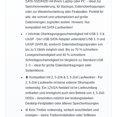
SATA-SSD/HDD mit Ihrem Laptop oder PC – ideal zur
Speichererweiterung, für Backups, Datenübertragungen
oder zur Wiederherstellung alter Festplatten. Perfekt für
alle, die schnell und unkompliziert auf große
Datenmengen zugreifen wollen. Hinweis: Nur
kompatibel mit SATA-Laufwerken!
⚡ Höchste Übertragungsgeschwindigkeit mit USB 3. 0 &
UASP - Der USB-SATA-Adapter unterstützt USB 3. 0 und
UASP (SATA III), wodurch Datenübertragungsraten von
bis zu 5 Gbit/s möglich sind. Bis zu 70 % schnellere
Lesegeschwindigkeit und 40 % schnellere
Schreibgeschwindigkeit im Vergleich zu Standard-USB
3. 0 – ideal für große Dateiübertragungen oder
Systemklone.
🔋 Kompatibel mit 2, 5-Zoll & 3, 5-Zoll Laufwerken - Für
2, 5-Zoll-Laufwerke ist keine externe Stromquelle
notwendig. Ein 12V/2A-Netzteil ist im Lieferumfang
enthalten und ermöglicht auch den Betrieb von 3, 5-Zoll-
HDDs – besonders nützlich bei leistungsstarken
Desktop-Festplatten oder älteren Speicherlösungen.
⚙️ Kein Treiber notwendig, einfach anschließen und
loslegen – keine Treiberinstallation oder Software