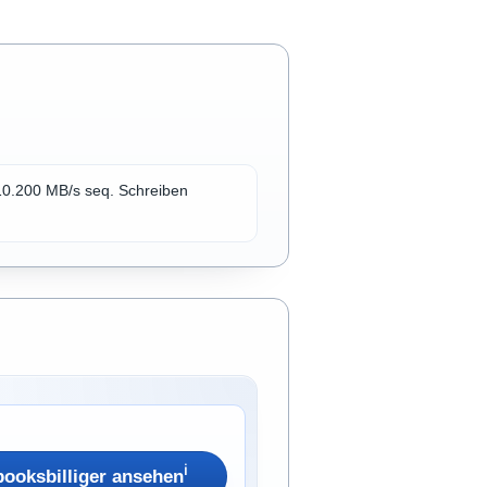
 10.200 MB/s seq. Schreiben
ℹ︎
booksbilliger ansehen