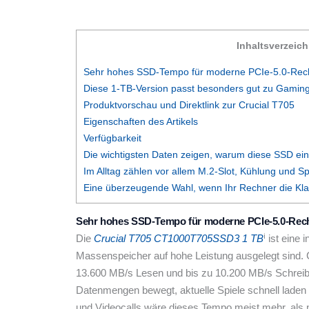
Inhaltsverzeich
Sehr hohes SSD-Tempo für moderne PCIe-5.0-Rec
Diese 1-TB-Version passt besonders gut zu Gaming
Produktvorschau und Direktlink zur Crucial T705
Eigenschaften des Artikels
Verfügbarkeit
Die wichtigsten Daten zeigen, warum diese SSD ein
Im Alltag zählen vor allem M.2-Slot, Kühlung und S
Eine überzeugende Wahl, wenn Ihr Rechner die Kl
Sehr hohes SSD-Tempo für moderne PCIe-5.0-Rec
ℹ︎
Die
Crucial T705 CT1000T705SSD3 1 TB
ist eine 
Massenspeicher auf hohe Leistung ausgelegt sind. C
13.600 MB/s Lesen und bis zu 10.200 MB/s Schreibe
Datenmengen bewegt, aktuelle Spiele schnell laden 
und Videocalls wäre dieses Tempo meist mehr, als n