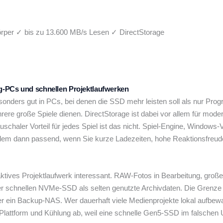
rper
✓ bis zu 13.600 MB/s Lesen
✓ DirectStorage
g-PCs und schnellen Projektlaufwerken
onders gut in PCs, bei denen die SSD mehr leisten soll als nur Pro
e große Spiele dienen. DirectStorage ist dabei vor allem für moderne 
schaler Vorteil für jedes Spiel ist das nicht. Spiel-Engine, Windows
 allem dann passend, wenn Sie kurze Ladezeiten, hohe Reaktionsfre
s aktives Projektlaufwerk interessant. RAW-Fotos in Bearbeitung, gro
er schnellen NVMe-SSD als selten genutzte Archivdaten. Die Grenze li
r ein Backup-NAS. Wer dauerhaft viele Medienprojekte lokal aufbewahr
lattform und Kühlung ab, weil eine schnelle Gen5-SSD im falschen Um