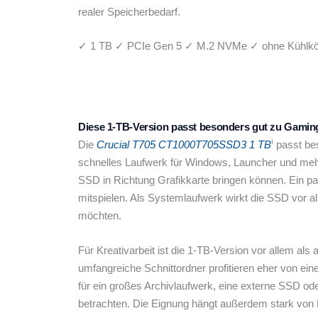
realer Speicherbedarf.
✓ 1 TB
✓ PCIe Gen 5
✓ M.2 NVMe
✓ ohne Kühlkö
Diese 1-TB-Version passt besonders gut zu Gamin
ℹ︎
Die
Crucial T705 CT1000T705SSD3 1 TB
passt bes
schnelles Laufwerk für Windows, Launcher und mehrer
SSD in Richtung Grafikkarte bringen können. Ein pau
mitspielen. Als Systemlaufwerk wirkt die SSD vor
möchten.
Für Kreativarbeit ist die 1-TB-Version vor allem al
umfangreiche Schnittordner profitieren eher von ein
für ein großes Archivlaufwerk, eine externe SSD ode
betrachten. Die Eignung hängt außerdem stark von P