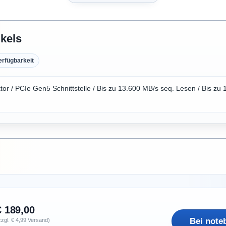
ikels
erfügbarkeit
or / PCIe Gen5 Schnittstelle / Bis zu 13.600 MB/s seq. Lesen / Bis zu
€ 189,00
Bei note
zzgl. € 4,99 Versand)