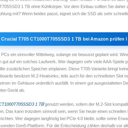
T705SSD3 1 TB ohne Kühlkörper. Vor dem Einbau sollten Sie daher zw
hlung mit? Wenn beides passt, eignet sich die SSD als sehr schnelle
Crucial T705 CT1000T705SSD3 1 TB bei Amazon prüfen ℹ︎
rte PCs ein sinnvoller Mittelweg, solange sie bewusst geplant wird. 
 gut auf ein solches Laufwerk. Wer dagegen sehr viele AAA-Spiele par
lte zusätzlichen Speicher einplanen. Diese T705-Variante bringt keine
boards besitzen M.2-Heatsinks, teils auch für den schnellsten Slot 
strom im Gehäuse ordentlich ausfällt. In einem gut ausgestatteten D
ten Gerät ab.
ℹ︎
5 CT1000T705SSD3 1 TB
genutzt werden, sofern der M.2-Slot kompatib
gen. Das kann trotzdem sinnvoll sein, wenn Sie heute einen schnelle
ten. Wer dagegen langfristig bei PCIe 4.0 bleibt, sollte seine Erwa
 passenden Gen5-Plattform. Für die Entscheidung zählen deshalb vor a