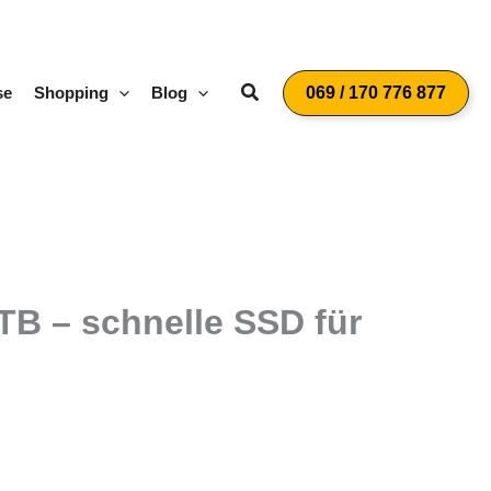
Suchen
se
Shopping
Blog
069 / 170 776 877
TB – schnelle SSD für