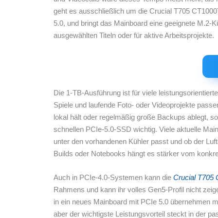
geht es ausschließlich um die Crucial T705 CT1000
5.0, und bringt das Mainboard eine geeignete M.2-Kü
ausgewählten Titeln oder für aktive Arbeitsprojekte.
Die 1-TB-Ausführung ist für viele leistungsorientie
Spiele und laufende Foto- oder Videoprojekte passen
lokal hält oder regelmäßig große Backups ablegt, sol
schnellen PCIe-5.0-SSD wichtig. Viele aktuelle Main
unter den vorhandenen Kühler passt und ob der Luft
Builds oder Notebooks hängt es stärker vom konkre
Auch in PCIe-4.0-Systemen kann die
Crucial T70
Rahmens und kann ihr volles Gen5-Profil nicht zei
in ein neues Mainboard mit PCIe 5.0 übernehmen möch
aber der wichtigste Leistungsvorteil steckt in der