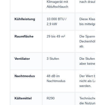
Klimagerät mit
nach draußen ge
Abluftschlauch
Kühlleistung
10.000 BTU /
Diese Klasse pass
2,9 kW
bis mittelgroßen
Raumfläche
29 bis 49 m²
Die Spanne häng
Deckenhöhe, Türs
ab.
Ventilator
3 Stufen
Die Stufen helfen
aber keine ausre
Nachtmodus
48 dB im
Der Wert betrifft
Nachtmodus
nicht als Lautstä
werden.
Kältemittel
R290
Technische Spezif
die Nutzung zählt 