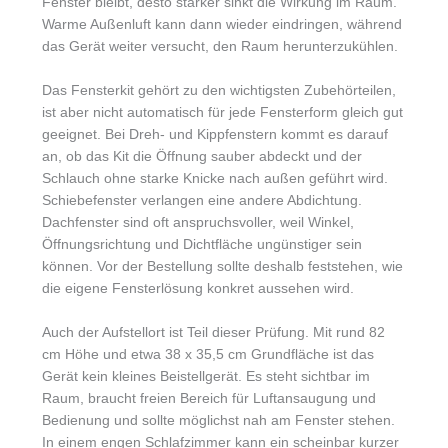
Fenster bleibt, desto stärker sinkt die Wirkung im Raum.
Warme Außenluft kann dann wieder eindringen, während
das Gerät weiter versucht, den Raum herunterzukühlen.
Das Fensterkit gehört zu den wichtigsten Zubehörteilen,
ist aber nicht automatisch für jede Fensterform gleich gut
geeignet. Bei Dreh- und Kippfenstern kommt es darauf
an, ob das Kit die Öffnung sauber abdeckt und der
Schlauch ohne starke Knicke nach außen geführt wird.
Schiebefenster verlangen eine andere Abdichtung.
Dachfenster sind oft anspruchsvoller, weil Winkel,
Öffnungsrichtung und Dichtfläche ungünstiger sein
können. Vor der Bestellung sollte deshalb feststehen, wie
die eigene Fensterlösung konkret aussehen wird.
Auch der Aufstellort ist Teil dieser Prüfung. Mit rund 82
cm Höhe und etwa 38 x 35,5 cm Grundfläche ist das
Gerät kein kleines Beistellgerät. Es steht sichtbar im
Raum, braucht freien Bereich für Luftansaugung und
Bedienung und sollte möglichst nah am Fenster stehen.
In einem engen Schlafzimmer kann ein scheinbar kurzer