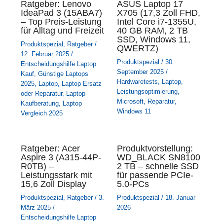
Ratgeber: Lenovo
ASUS Laptop 17
IdeaPad 3 (15ABA7)
X705 (17,3 Zoll FHD,
– Top Preis-Leistung
Intel Core i7-1355U,
für Alltag und Freizeit
40 GB RAM, 2 TB
SSD, Windows 11,
Produktspezial
,
Ratgeber
/
QWERTZ)
12. Februar 2025
/
Produktspezial
/
30.
Entscheidungshilfe Laptop
September 2025
/
Kauf
,
Günstige Laptops
Hardwaretests
,
Laptop
,
2025
,
Laptop
,
Laptop Ersatz
Leistungsoptimierung
,
oder Reparatur
,
Laptop
Microsoft
,
Reparatur
,
Kaufberatung
,
Laptop
Windows 11
Vergleich 2025
Ratgeber: Acer
Produktvorstellung:
Aspire 3 (A315-44P-
WD_BLACK SN8100
R0TB) –
2 TB – schnelle SSD
Leistungsstark mit
für passende PCIe-
15,6 Zoll Display
5.0-PCs
Produktspezial
,
Ratgeber
/
3.
Produktspezial
/
18. Januar
März 2025
/
2026
Entscheidungshilfe Laptop