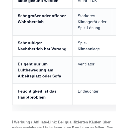
aktiv gekühlt werden
Smart 10K
zusa
Sehr großer oder offener
Stärkeres
Die 1
Wohnbereich
Klimagerät oder
wenig
Split-Lösung
Sehr ruhiger
Split-
Der la
Nachtbetrieb hat Vorrang
Klimaanlage
typis
Es geht nur um
Ventilator
Einfa
Luftbewegung am
Abluf
Arbeitsplatz oder Sofa
Feuchtigkeit ist das
Entfeuchter
Ein re
Hauptproblem
Feuch
ℹ︎ Werbung / Affiliate-Link: Bei qualifizierten Käufen über
gekennzeichnete Links kann eine Provision anfallen. Der