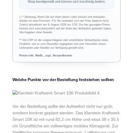
Shop bereitgestellt und können sich kurzfristig ändern.
ℹ︎ / * Werbung: Wenn Sie auf einen dieser Links klicken und einkaufen,
erhalte ich eine Provision. Für Sie verändert sich der Preis dadurch nicht.
Zuletzt aktualisiert am 9. August 2026 um 3:55. Die hier gezeigten Preise
können sich zwischenzeitlich auf der Seite des Verkäufers geändert haben.
Alle Angaben ohne Gewähr.
** Die UVP ist der vorgeschlagene oder empfohlene Verkaufspreis eines
Produkts, wie er vom Hersteller angegeben und vom Hersteller, einem
Lieferanten oder Händler zur Verfügung gestellt wird.
Preise inkl. MwSt., zzgl. Versandkosten
Welche Punkte vor der Bestellung feststehen sollten
Vor der Bestellung sollte der Aufstellort nicht nur grob,
sondern konkret geplant werden. Das Klarstein Kraftwerk
Smart 10K ist mit rund 82,2 cm Höhe und etwa 38 x 35,5
cm Grundfläche ein vollwertiges mobiles Klimagerät. Zur
Stellfläche kommen Bewegungsraum, Luftführung und