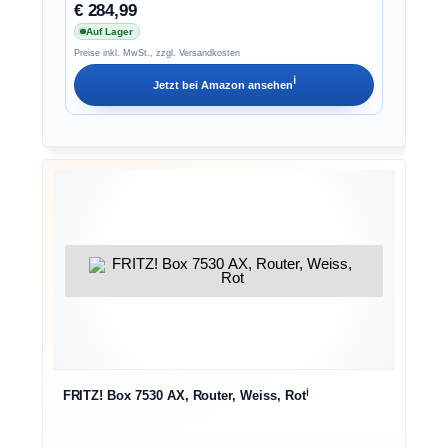
€ 284,99
Auf Lager
Preise inkl. MwSt., zzgl. Versandkosten
ℹ︎
Jetzt bei
Amazon
ansehen
ℹ︎
FRITZ! Box 7530 AX, Router, Weiss, Rot