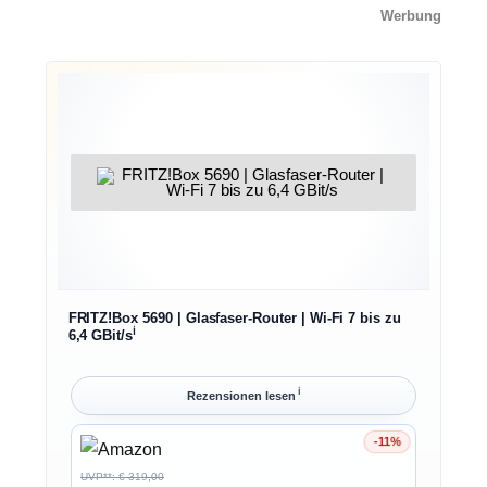
Werbung
FRITZ!Box 5690 | Glasfaser-Router | Wi-Fi 7 bis zu
ℹ︎
6,4 GBit/s
ℹ︎
Rezensionen lesen
-11%
Ersparnis 11%
UVP**: € 319,00