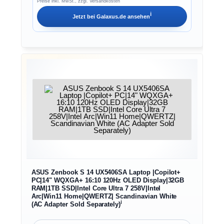
Preise inkl. MwSt., zzgl. Versandkosten
ℹ︎
Jetzt bei
Galaxus.de
ansehen
ASUS Zenbook S 14 UX5406SA Laptop |Copilot+
PC|14" WQXGA+ 16:10 120Hz OLED Display|32GB
RAM|1TB SSD|Intel Core Ultra 7 258V|Intel
Arc|Win11 Home|QWERTZ| Scandinavian White
ℹ︎
(AC Adapter Sold Separately)