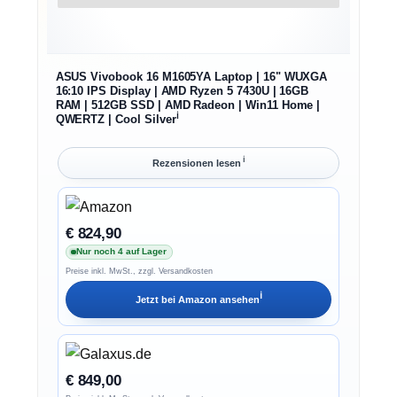
ASUS Vivobook 16 M1605YA Laptop | 16" WUXGA
16:10 IPS Display | AMD Ryzen 5 7430U | 16GB
RAM | 512GB SSD | AMD Radeon | Win11 Home |
ℹ︎
QWERTZ | Cool Silver
ℹ︎
Rezensionen lesen
€ 824,90
Nur noch 4 auf Lager
Preise inkl. MwSt., zzgl. Versandkosten
ℹ︎
Jetzt bei
Amazon
ansehen
€ 849,00