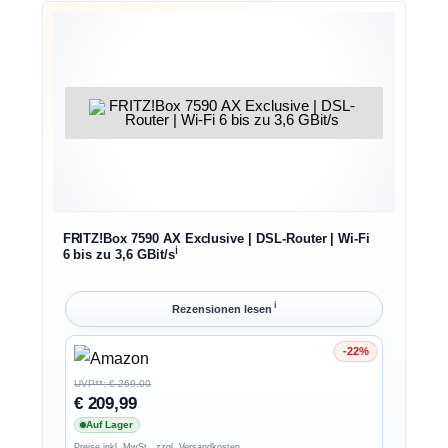
FRITZ!Box 7590 AX Exclusive | DSL-Router | Wi-Fi
ℹ︎
6 bis zu 3,6 GBit/s
ℹ︎
Rezensionen lesen
-22%
Ersparnis 22%
UVP**: € 269,00
€ 209,99
Auf Lager
Preise inkl. MwSt., zzgl. Versandkosten