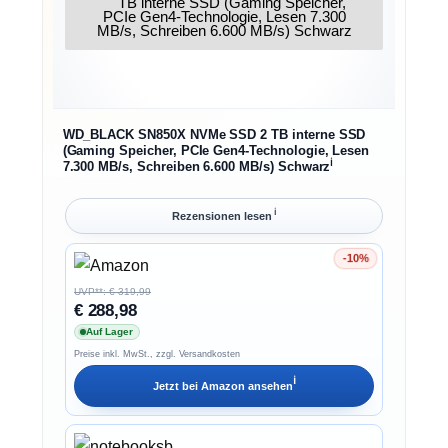
WD_BLACK SN850X NVMe SSD 2 TB interne SSD
(Gaming Speicher, PCIe Gen4-Technologie, Lesen
ℹ︎
7.300 MB/s, Schreiben 6.600 MB/s) Schwarz
ℹ︎
Rezensionen lesen
-10%
Ersparnis 10%
UVP**: € 319,99
€ 288,98
Auf Lager
Preise inkl. MwSt., zzgl. Versandkosten
ℹ︎
Jetzt bei
Amazon
ansehen