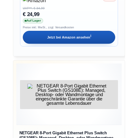
UVP**: € 34,99
€ 24,99
Auf Lager
Preise inkl. MwSt., zzgl. Versandkosten
ℹ︎
Jetzt bei
Amazon
ansehen
NETGEAR 8-Port Gigabit Ethernet Plus Switch
(GS108E): Managed, Desktop- oder Wandmontage