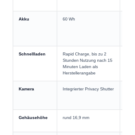
und 
Akku
60 Wh
Gute
Nutz
stark
ab.
Schnellladen
Rapid Charge, bis zu 2
Prak
Stunden Nutzung nach 15
Vorl
Minuten Laden als
Herstellerangabe
Kamera
Integrierter Privacy Shutter
Mech
Vide
wech
Gehäusehöhe
rund 16,9 mm
Unte
Note