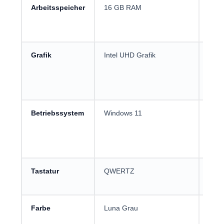
Arbeitsspeicher
16 GB RAM
Sinn
Offi
Zoom
Grafik
Intel UHD Grafik
Integ
Stre
nich
ausg
Betriebssystem
Windows 11
Rele
Prog
Druc
Bran
Tastatur
QWERTZ
Deuts
Schu
Farbe
Luna Grau
Opti
wicht