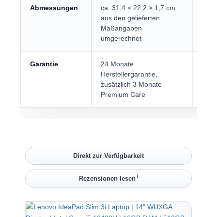
Abmessungen
ca. 31,4 × 22,2 × 1,7 cm
Hilft
aus den gelieferten
Ruck
Maßangaben
umgerechnet
Garantie
24 Monate
Serv
Herstellergarantie,
tech
zusätzlich 3 Monate
Premium Care
Direkt zur Verfügbarkeit
ℹ︎
Rezensionen lesen