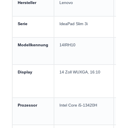
Hersteller
Lenovo
Etabl
brei
Serie
IdeaPad Slim 3i
Schl
Lern
Modellkennung
14IRH10
Wich
Supp
beim
Display
14 Zoll WUXGA, 16:10
Mehr
16:9-
Doku
Lern
Prozessor
Intel Core i5-13420H
Passt
Mult
Wind