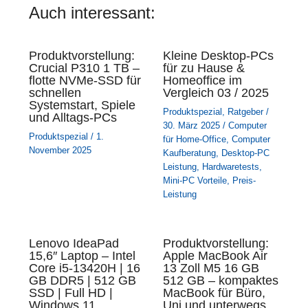
Auch interessant:
Produktvorstellung:
Kleine Desktop-PCs
Crucial P310 1 TB –
für zu Hause &
flotte NVMe-SSD für
Homeoffice im
schnellen
Vergleich 03 / 2025
Systemstart, Spiele
Produktspezial
,
Ratgeber
/
und Alltags-PCs
30. März 2025
/
Computer
Produktspezial
/
1.
für Home-Office
,
Computer
November 2025
Kaufberatung
,
Desktop-PC
Leistung
,
Hardwaretests
,
Mini-PC Vorteile
,
Preis-
Leistung
Lenovo IdeaPad
Produktvorstellung:
15,6″ Laptop – Intel
Apple MacBook Air
Core i5-13420H | 16
13 Zoll M5 16 GB
GB DDR5 | 512 GB
512 GB – kompaktes
SSD | Full HD |
MacBook für Büro,
Windows 11
Uni und unterwegs