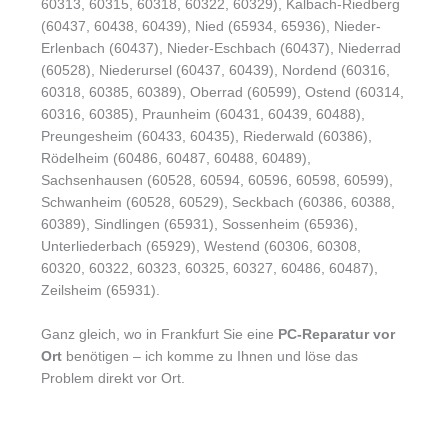
60313, 60315, 60318, 60322, 60329), Kalbach-Riedberg
(60437, 60438, 60439), Nied (65934, 65936), Nieder-
Erlenbach (60437), Nieder-Eschbach (60437), Niederrad
(60528), Niederursel (60437, 60439), Nordend (60316,
60318, 60385, 60389), Oberrad (60599), Ostend (60314,
60316, 60385), Praunheim (60431, 60439, 60488),
Preungesheim (60433, 60435), Riederwald (60386),
Rödelheim (60486, 60487, 60488, 60489),
Sachsenhausen (60528, 60594, 60596, 60598, 60599),
Schwanheim (60528, 60529), Seckbach (60386, 60388,
60389), Sindlingen (65931), Sossenheim (65936),
Unterliederbach (65929), Westend (60306, 60308,
60320, 60322, 60323, 60325, 60327, 60486, 60487),
Zeilsheim (65931).
Ganz gleich, wo in Frankfurt Sie eine
PC-Reparatur vor
Ort
benötigen – ich komme zu Ihnen und löse das
Problem direkt vor Ort.