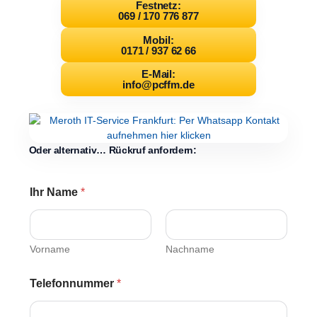
Festnetz:
069 / 170 776 877
Mobil:
0171 / 937 62 66
E-Mail:
info@pcffm.de
Oder alternativ… Rückruf anfordern:
Ihr Name
*
Vorname
Nachname
Telefonnummer
*