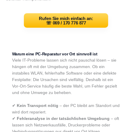
Rufen Sie mich einfach an:
☏
069 / 170 776 877
Warum eine PC-Reparatur vor Ort sinnvoll ist
Viele IT-Probleme lassen sich nicht pauschal lösen – sie
hängen oft mit der Umgebung zusammen. Ob ein
instabiles WLAN, fehlerhafte Software oder eine defekte
Festplatte: Die Ursachen sind vielfältig. Deshalb ist ein
Vor-Ort-Service häufig die beste Wahl, um Fehler gezielt
und ohne Umwege zu beheben.
✔
Kein Transport nötig
– der PC bleibt am Standort und
wird dort repariert.
✔
Fehleranalyse in der tatsächlichen Umgebung
– oft
lassen sich Netzwerkausfälle, Druckerprobleme oder
Verbindungsstörungen nur direkt vor Ort klären.