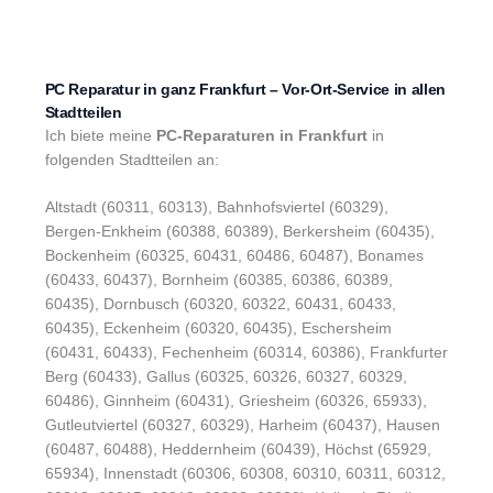
PC Reparatur in ganz Frankfurt – Vor-Ort-Service in allen
Stadtteilen
Ich biete meine
PC-Reparaturen in Frankfurt
in
folgenden Stadtteilen an:
Altstadt (60311, 60313), Bahnhofsviertel (60329),
Bergen-Enkheim (60388, 60389), Berkersheim (60435),
Bockenheim (60325, 60431, 60486, 60487), Bonames
(60433, 60437), Bornheim (60385, 60386, 60389,
60435), Dornbusch (60320, 60322, 60431, 60433,
60435), Eckenheim (60320, 60435), Eschersheim
(60431, 60433), Fechenheim (60314, 60386), Frankfurter
Berg (60433), Gallus (60325, 60326, 60327, 60329,
60486), Ginnheim (60431), Griesheim (60326, 65933),
Gutleutviertel (60327, 60329), Harheim (60437), Hausen
(60487, 60488), Heddernheim (60439), Höchst (65929,
65934), Innenstadt (60306, 60308, 60310, 60311, 60312,