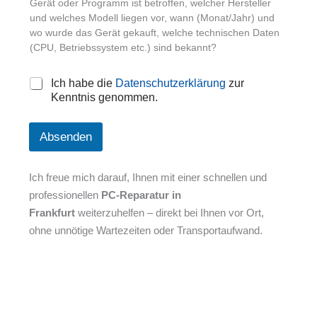
Gerät oder Programm ist betroffen, welcher Hersteller
und welches Modell liegen vor, wann (Monat/Jahr) und
wo wurde das Gerät gekauft, welche technischen Daten
(CPU, Betriebssystem etc.) sind bekannt?
D
Ich habe die
Datenschutzerklärung
zur
a
Kenntnis genommen.
t
e
n
Absenden
s
c
h
Ich freue mich darauf, Ihnen mit einer schnellen und
u
professionellen
PC-Reparatur in
t
Frankfurt
weiterzuhelfen – direkt bei Ihnen vor Ort,
z
*
ohne unnötige Wartezeiten oder Transportaufwand.