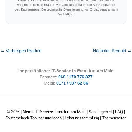
Hinweis: PCFFM bzw. Meroth IT-Service ist bei den oben verlinkten
Angeboten nicht Verkäufer, Versanddienstleister oder Vertragspartner
des Kaufvertrags. Die technische Dienstleistung vor Ort ist separat vom
Produktkauf.
←
Vorheriges Produkt
Nächstes Produkt
→
Ihr persönlicher IT-Service in Frankfurt am Main
Festnetz:
069 / 170 776 877
Mobil:
0171 / 937 62 66
© 2026 |
Meroth IT-Service Frankfurt am Main
|
Servicegebiet
|
FAQ
|
Systemcheck-Tool herunterladen
|
Leistungssammlung
|
Themenseiten