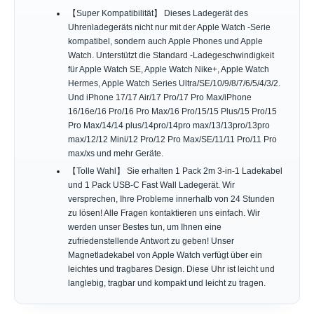
【Super Kompatibilität】 Dieses Ladegerät des
Uhrenladegeräts nicht nur mit der Apple Watch -Serie
kompatibel, sondern auch Apple Phones und Apple
Watch. Unterstützt die Standard -Ladegeschwindigkeit
für Apple Watch SE, Apple Watch Nike+, Apple Watch
Hermes, Apple Watch Series Ultra/SE/10/9/8/7/6/5/4/3/2.
Und iPhone 17/17 Air/17 Pro/17 Pro Max/iPhone
16/16e/16 Pro/16 Pro Max/16 Pro/15/15 Plus/15 Pro/15
Pro Max/14/14 plus/14pro/14pro max/13/13pro/13pro
max/12/12 Mini/12 Pro/12 Pro Max/SE/11/11 Pro/11 Pro
max/xs und mehr Geräte.
【Tolle Wahl】 Sie erhalten 1 Pack 2m 3-in-1 Ladekabel
und 1 Pack USB-C Fast Wall Ladegerät. Wir
versprechen, Ihre Probleme innerhalb von 24 Stunden
zu lösen! Alle Fragen kontaktieren uns einfach. Wir
werden unser Bestes tun, um Ihnen eine
zufriedenstellende Antwort zu geben! Unser
Magnetladekabel von Apple Watch verfügt über ein
leichtes und tragbares Design. Diese Uhr ist leicht und
langlebig, tragbar und kompakt und leicht zu tragen.