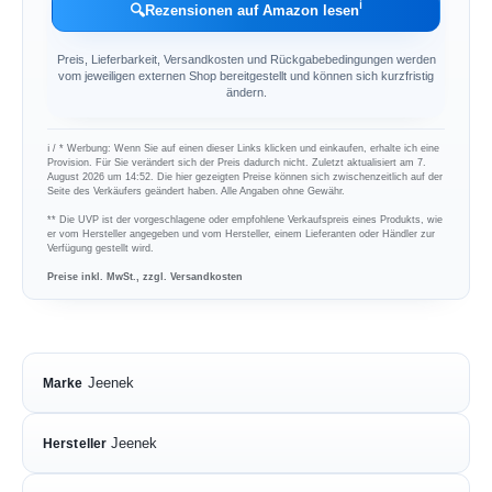
ℹ︎
🔍
Rezensionen auf Amazon lesen
Preis, Lieferbarkeit, Versandkosten und Rückgabebedingungen werden
vom jeweiligen externen Shop bereitgestellt und können sich kurzfristig
ändern.
ℹ︎ / * Werbung: Wenn Sie auf einen dieser Links klicken und einkaufen, erhalte ich eine
Provision. Für Sie verändert sich der Preis dadurch nicht. Zuletzt aktualisiert am 7.
August 2026 um 14:52. Die hier gezeigten Preise können sich zwischenzeitlich auf der
Seite des Verkäufers geändert haben. Alle Angaben ohne Gewähr.
** Die UVP ist der vorgeschlagene oder empfohlene Verkaufspreis eines Produkts, wie
er vom Hersteller angegeben und vom Hersteller, einem Lieferanten oder Händler zur
Verfügung gestellt wird.
Preise inkl. MwSt., zzgl. Versandkosten
Jeenek
Marke
Jeenek
Hersteller