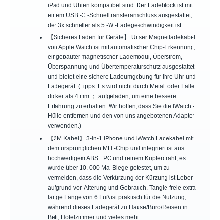
iPad und Uhren kompatibel sind. Der Ladeblock ist mit
einem USB -C -Schnelltransferanschluss ausgestattet,
der 3x schneller als 5 -W -Ladegeschwindigkeit ist.
【Sicheres Laden für Geräte】 Unser Magnetladekabel
von Apple Watch ist mit automatischer Chip-Erkennung,
eingebauter magnetischer Lademodul, Überstrom,
Überspannung und Übertemperaturschutz ausgestattet
und bietet eine sichere Ladeumgebung für Ihre Uhr und
Ladegerät. (Tipps: Es wird nicht durch Metall oder Fälle
dicker als 4 mm ； aufgeladen, um eine bessere
Erfahrung zu erhalten. Wir hoffen, dass Sie die IWatch -
Hülle entfernen und den von uns angebotenen Adapter
verwenden.)
【2M Kabel】 3-in-1 iPhone und iWatch Ladekabel mit
dem ursprünglichen MFI -Chip und integriert ist aus
hochwertigem ABS+ PC und reinem Kupferdraht, es
wurde über 10. 000 Mal Biege getestet, um zu
vermeiden, dass die Verkürzung der Kürzung ist Leben
aufgrund von Alterung und Gebrauch. Tangle-freie extra
lange Länge von 6 Fuß ist praktisch für die Nutzung,
während dieses Ladegerät zu Hause/Büro/Reisen in
Bett, Hotelzimmer und vieles mehr.