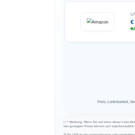
U
€
Preis, Lieferbarkeit,
ℹ︎ / * Werbung: Wenn Sie auf einen dieser Links kli
hier gezeigten Preise können sich zwischenzeitlic
** Die UVP ist der vorgeschlagene oder empfohlene 