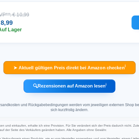
VP**: € 10,99
 8,99
Auf Lager
ℹ︎
➤ Aktuell gültigen Preis direkt bei Amazon checken
ℹ︎
🔍
Rezensionen auf Amazon lesen
 Versandkosten und Rückgabebedingungen werden vom jeweiligen externen Shop ber
sich kurzfristig ändern.
cken und einkaufen, erhalte ich eine Provision. Für Sie verändert sich der Preis dadurch nicht. Zul
h auf der Seite des Verkäufers geändert haben. Alle Angaben ohne Gewähr.
Verkaufspreis eines Produkts, wie er vom Hersteller angegeben und vom Hersteller, einem Liefer