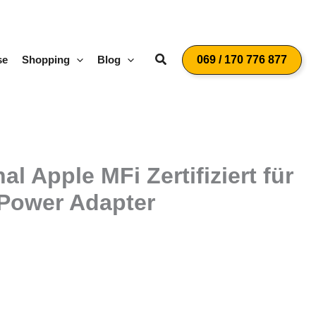
Suchen
se
Shopping
Blog
069 / 170 776 877
 Apple MFi Zertifiziert für
 Power Adapter