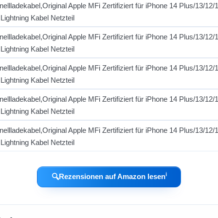
ℹ︎
🔍
Rezensionen auf Amazon lesen