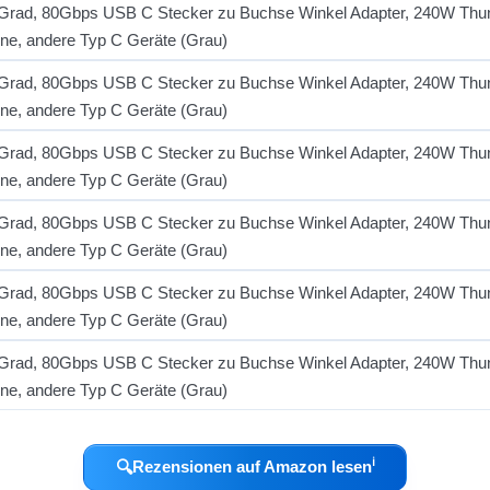
ℹ︎
🔍
Rezensionen auf Amazon lesen