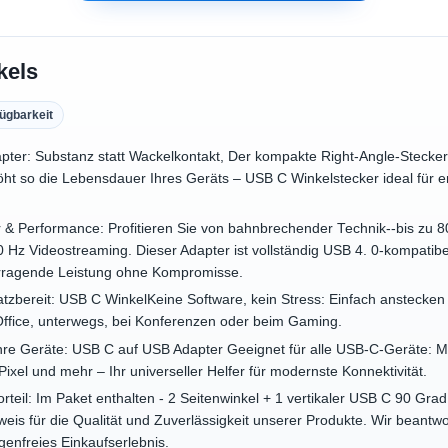
kels
ügbarkeit
ter: Substanz statt Wackelkontakt, Der kompakte Right‑Angle‑Stecker
öht so die Lebensdauer Ihres Geräts – USB C Winkelstecker ideal für
r & Performance: Profitieren Sie von bahnbrechender Technik--bis zu
 Hz Videostreaming. Dieser Adapter ist vollständig USB 4. 0-kompatib
orragende Leistung ohne Kompromisse.
satzbereit: USB C WinkelKeine Software, kein Stress: Einfach anstecken
ffice, unterwegs, bei Konferenzen oder beim Gaming.
ür Ihre Geräte: USB C auf USB Adapter Geeignet für alle USB‑C‑Geräte
ixel und mehr – Ihr universeller Helfer für modernste Konnektivität.
teil: Im Paket enthalten - 2 Seitenwinkel + 1 vertikaler USB C 90 Gra
eweis für die Qualität und Zuverlässigkeit unserer Produkte. Wir beant
genfreies Einkaufserlebnis.