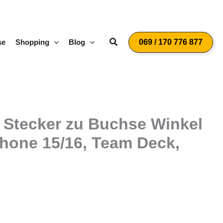
Suchen
se
Shopping
Blog
069 / 170 776 877
 Stecker zu Buchse Winkel
Phone 15/16, Team Deck,