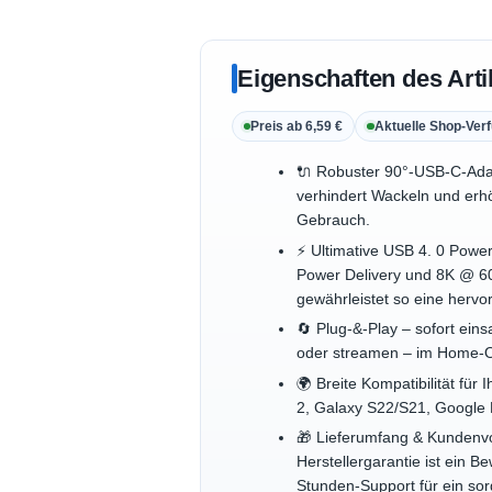
Eigenschaften des Arti
Preis ab 6,59 €
Aktuelle Shop-Verf
🔌 Robuster 90°-USB‑C‑Adap
verhindert Wackeln und erh
Gebrauch.
⚡ Ultimative USB 4. 0 Powe
Power Delivery und 8K @ 60
gewährleistet so eine herv
🔄 Plug‑&‑Play – sofort ein
oder streamen – im Home‑O
🌍 Breite Kompatibilität f
2, Galaxy S22/S21, Google P
🎁 Lieferumfang & Kundenvor
Herstellergarantie ist ein B
Stunden‑Support für ein sor