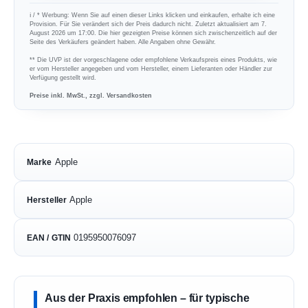
ℹ︎ / * Werbung: Wenn Sie auf einen dieser Links klicken und einkaufen, erhalte ich eine
Provision. Für Sie verändert sich der Preis dadurch nicht. Zuletzt aktualisiert am 7.
August 2026 um 17:00. Die hier gezeigten Preise können sich zwischenzeitlich auf der
Seite des Verkäufers geändert haben. Alle Angaben ohne Gewähr.
** Die UVP ist der vorgeschlagene oder empfohlene Verkaufspreis eines Produkts, wie
er vom Hersteller angegeben und vom Hersteller, einem Lieferanten oder Händler zur
Verfügung gestellt wird.
Preise inkl. MwSt., zzgl. Versandkosten
Apple
Marke
Apple
Hersteller
0195950076097
EAN / GTIN
Aus der Praxis empfohlen – für typische