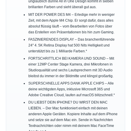
unglaublich dünne All in One Design kommt in sieben
brillanten Farben und sieht überall gut aus.
MIT DER POWER DES M4 – Erledige mehr in weniger
Zeit, mit dem Apple M4 Chip. Er sorgt dafür, dass alles
absolut flüssig läuft – vom Bearbeiten von Fotos über
das Erstellen von Präsentationen bis hin zum Gaming.
FASZINIERENDES DISPLAY – Das branchenführende
24" 4. 5K Retina Display hat 500 Nits Helligkeit und
unterstützt bis zu 1 Milliarde Farben.*
FORTSCHRITTLICH BEI KAMERA UND SOUND – Mit
einer 12MP Center Stage Kamera, drei Mikrofonen in
Studioqualität und sechs Lautsprechern mit 3D Audio
bleibst du immer in der Bildmitte und klingst großartig.
SUPERSCHNELLE APPS DANK APPLE CHIPS – Alle
deine wichtigsten Apps, inklusive Microsoft 365 und
Adobe Creative Cloud, laufen auf macOS blitzschnell.*
DU LIEBST DEIN IPHONE? DU WIRST DEN MAC
LIEBEN. – Der Mac funktioniert einfach mit deinen
anderen Apple Geräten. Kopiere Inhalte auf dem iPhone
und setze sie auf dem Mac ein. Sende in Nachrichten
Textnachrichten oder nimm mit deinem Mac FaceTime