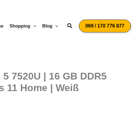
Suchen
se
Shopping
Blog
069 / 170 776 877
n 5 7520U | 16 GB DDR5
s 11 Home | Weiß