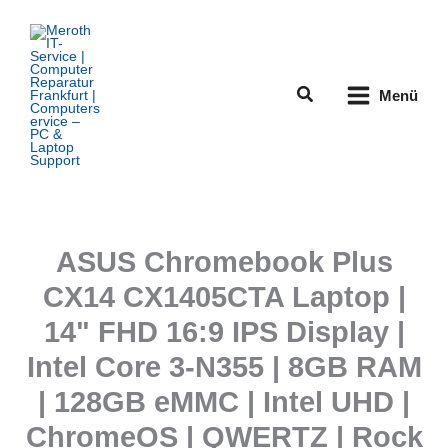
Zum
Inhalt
springen
Suchen
Menü
ASUS Chromebook Plus
CX14 CX1405CTA Laptop |
14" FHD 16:9 IPS Display |
Intel Core 3-N355 | 8GB RAM
| 128GB eMMC | Intel UHD |
ChromeOS | QWERTZ | Rock