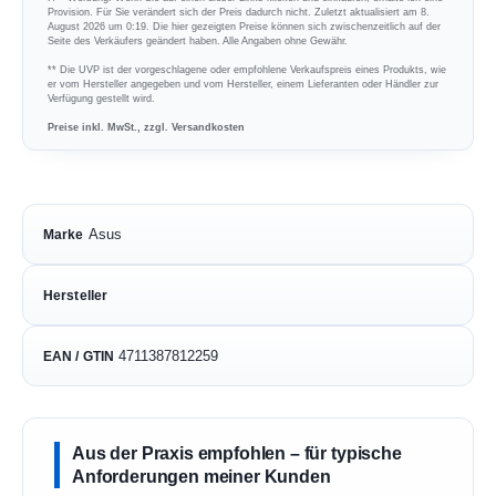
Provision. Für Sie verändert sich der Preis dadurch nicht. Zuletzt aktualisiert am 8.
August 2026 um 0:19. Die hier gezeigten Preise können sich zwischenzeitlich auf der
Seite des Verkäufers geändert haben. Alle Angaben ohne Gewähr.
** Die UVP ist der vorgeschlagene oder empfohlene Verkaufspreis eines Produkts, wie
er vom Hersteller angegeben und vom Hersteller, einem Lieferanten oder Händler zur
Verfügung gestellt wird.
Preise inkl. MwSt., zzgl. Versandkosten
Asus
Marke
Hersteller
4711387812259
EAN / GTIN
Aus der Praxis empfohlen – für typische
Anforderungen meiner Kunden