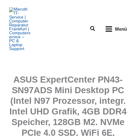
Zum
Inhalt
springen
Suchen
Menü
ASUS ExpertCenter PN43-
SN97ADS Mini Desktop PC
(Intel N97 Prozessor, integr.
Intel UHD Grafik, 4GB DDR4
Speicher, 128GB M2. NVMe
PCIe 4.0 SSD, WiFi 6E,