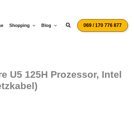
Suchen
se
Shopping
Blog
069 / 170 776 877
e U5 125H Prozessor, Intel
etzkabel)