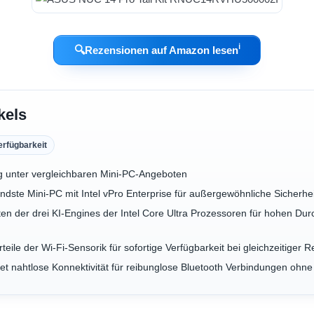
ℹ︎
🔍
Rezensionen auf Amazon lesen
kels
erfügbarkeit
g unter vergleichbaren Mini-PC-Angeboten
dste Mini-PC mit Intel vPro Enterprise für außergewöhnliche Sicherheit,
eiten der drei KI-Engines der Intel Core Ultra Prozessoren für hohen D
rteile der Wi-Fi-Sensorik für sofortige Verfügbarkeit bei gleichzeitige
etet nahtlose Konnektivität für reibunglose Bluetooth Verbindungen ohn