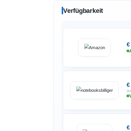
Verfügbarkeit
€
€
(zz
€