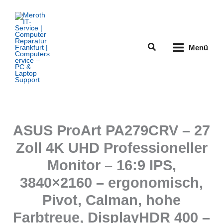
Zum
Inhalt
springen
Suchen
Menü
ASUS ProArt PA279CRV – 27
Zoll 4K UHD Professioneller
Monitor – 16:9 IPS,
3840×2160 – ergonomisch,
Pivot, Calman, hohe
Farbtreue, DisplayHDR 400 –