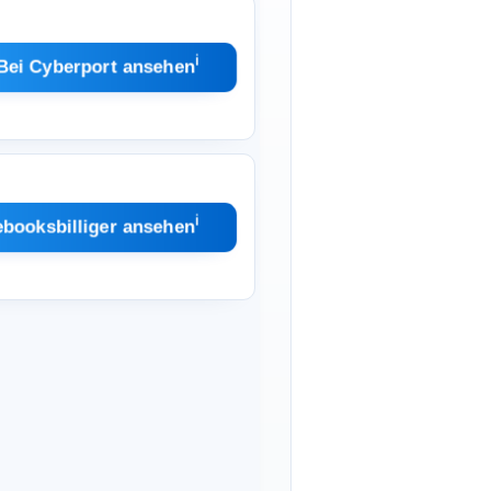
ℹ︎
Bei Cyberport ansehen
ℹ︎
ebooksbilliger ansehen