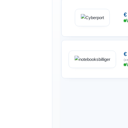
€
€
(zz