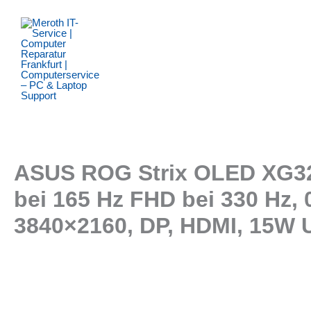
Zum
Inhalt
springen
ASUS ROG Strix OLED XG32
bei 165 Hz FHD bei 330 Hz,
3840×2160, DP, HDMI, 15W