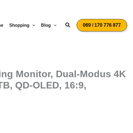
Suchen
se
Shopping
Blog
069 / 170 776 877
ng Monitor, Dual-Modus 4K
TB, QD-OLED, 16:9,