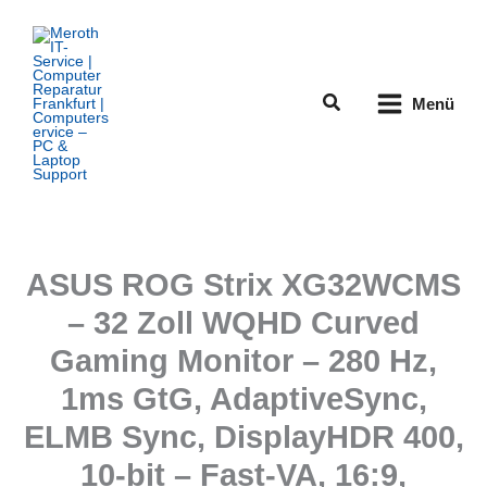
Zum
Inhalt
springen
Suchen
Menü
ASUS ROG Strix XG32WCMS
– 32 Zoll WQHD Curved
Gaming Monitor – 280 Hz,
1ms GtG, AdaptiveSync,
ELMB Sync, DisplayHDR 400,
10-bit – Fast-VA, 16:9,