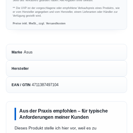
Seite des Verkäufers geändert haben. Alle Angaben ohne Gewähr.
** Die UVP ist der vorgeschlagene oder empfohlene Verkaufspreis eines Produkts, wie
er vom Hersteller angegeben und vom Hersteller, einem Lieferanten oder Händler zur
Verfügung gestellt wird.
Preise inkl. MwSt., zzgl. Versandkosten
Asus
Marke
Hersteller
4711387497104
EAN / GTIN
Aus der Praxis empfohlen – für typische
Anforderungen meiner Kunden
Dieses Produkt stelle ich hier vor, weil es zu