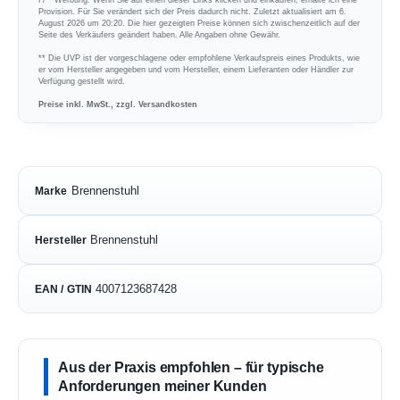
Provision. Für Sie verändert sich der Preis dadurch nicht. Zuletzt aktualisiert am 6.
August 2026 um 20:20. Die hier gezeigten Preise können sich zwischenzeitlich auf der
Seite des Verkäufers geändert haben. Alle Angaben ohne Gewähr.
** Die UVP ist der vorgeschlagene oder empfohlene Verkaufspreis eines Produkts, wie
er vom Hersteller angegeben und vom Hersteller, einem Lieferanten oder Händler zur
Verfügung gestellt wird.
Preise inkl. MwSt., zzgl. Versandkosten
Brennenstuhl
Marke
Brennenstuhl
Hersteller
4007123687428
EAN / GTIN
Aus der Praxis empfohlen – für typische
Anforderungen meiner Kunden