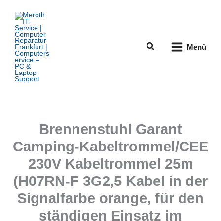
Zum
Inhalt
springen
Suchen
Menü
Brennenstuhl Garant
Camping-Kabeltrommel/CEE
230V Kabeltrommel 25m
(H07RN-F 3G2,5 Kabel in der
Signalfarbe orange, für den
ständigen Einsatz im