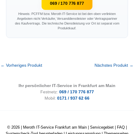
069 / 170 776 877
Hinweis: PCFFM bzw. Meroth IT-Service ist bei den oben verlinkten
Angeboten nicht Verkäufer, Versanddienstleister oder Vertragspartner
des Kaufvertrags. Die technische Dienstleistung vor Ort ist separat vom
Produktkauf.
←
Vorheriges Produkt
Nächstes Produkt
→
Ihr persönlicher IT-Service in Frankfurt am Main
Festnetz:
069 / 170 776 877
Mobil:
0171 / 937 62 66
© 2026 |
Meroth IT-Service Frankfurt am Main
|
Servicegebiet
|
FAQ
|
Systemcheck-Tool herunterladen
|
Leistungssammlung
|
Themenseiten