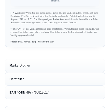
ändern.
ℹ︎ / * Werbung: Wenn Sie auf einen dieser Links klicken und einkaufen, erhalte ich eine
Provision. Für Sie verändert sich der Preis dadurch nicht. Zuletzt aktualisiert am 6.
August 2026 um 1:51. Die hier gezeigten Preise können sich zwischenzeitlich auf der
Seite des Verkäufers geändert haben. Alle Angaben ohne Gewähr.
** Die UVP ist der vorgeschlagene oder empfohlene Verkaufspreis eines Produkts, wie
er vom Hersteller angegeben und vom Hersteller, einem Lieferanten oder Händler zur
Verfügung gestellt wird.
Preise inkl. MwSt., zzgl. Versandkosten
Brother
Marke
Hersteller
4977766819817
EAN / GTIN