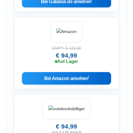
ℹ︎
Bei Galaxus.de ansehen
UVP**: € 121,59
€ 94,99
Auf Lager
ℹ︎
Bei Amazon ansehen
€ 94,99
(zzgl. € 4,99 Versand)