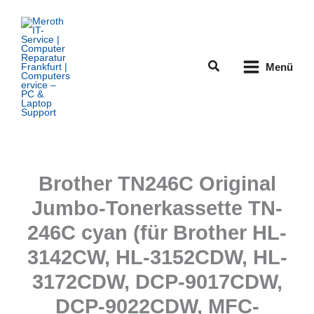
Zum
Inhalt
springen
Suchen
Menü
Brother TN246C Original
Jumbo-Tonerkassette TN-
246C cyan (für Brother HL-
3142CW, HL-3152CDW, HL-
3172CDW, DCP-9017CDW,
DCP-9022CDW, MFC-