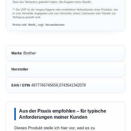
Seite des Verkäufers geändert haben. Alle Angaben ohne Gewähr.
** Die UVP ist der vorgeschlagene oder empfohlene Verkaufspreis eines Produkts, wie
er vom Hersteller angegeben und vom Hersteller, einem Lieferanten oder Händler zur
Verfügung gestellt wird.
Preise inkl. MwSt., zzgl. Versandkosten
Brother
Marke
Hersteller
4977766745659,0743541342078
EAN / GTIN
Aus der Praxis empfohlen – für typische
Anforderungen meiner Kunden
Dieses Produkt stelle ich hier vor, weil es zu