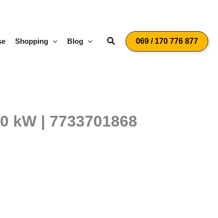
Suchen
se
Shopping
Blog
069 / 170 776 877
,0 kW | 7733701868