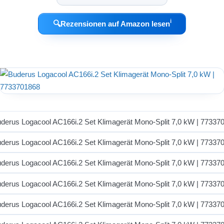
ℹ︎
🔍
Rezensionen auf Amazon lesen