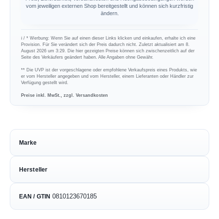
vom jeweiligen externen Shop bereitgestellt und können sich kurzfristig
ändern.
ℹ︎ / * Werbung: Wenn Sie auf einen dieser Links klicken und einkaufen, erhalte ich eine
Provision. Für Sie verändert sich der Preis dadurch nicht. Zuletzt aktualisiert am 8.
August 2026 um 3:29. Die hier gezeigten Preise können sich zwischenzeitlich auf der
Seite des Verkäufers geändert haben. Alle Angaben ohne Gewähr.
** Die UVP ist der vorgeschlagene oder empfohlene Verkaufspreis eines Produkts, wie
er vom Hersteller angegeben und vom Hersteller, einem Lieferanten oder Händler zur
Verfügung gestellt wird.
Preise inkl. MwSt., zzgl. Versandkosten
Marke
Hersteller
0810123670185
EAN / GTIN