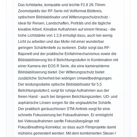
Das lichtstarke, kompakte und leichte F2.8 28-70mm-
Zoomobjektiv der RF-Serie mit Vollformat-Bildkreis,
optischem Bildstabilisator und Witterungsschutzschutz -
ideal für Reisen, Landschaften, Porträts und die tägliche
kreative Arbeit. Kreative Aufnahmen auf einem Niveau - die
hohe Lichtstärke von 1:2,8 ermutigt dazu, auch bei wenig
Licht zu arbeiten und das Motiv mit einer wunderbar
geringen Schärfentiefe zu isolieren. Dafür sorgt das RF-
Bajonett und der praktische Einfahrmechanismus sowie die
Bildstabilisierung bis 8 Belichtungsstufen in Kombination mit
einer Kamera der EOS R Serie, die eine kamerainterne
Bildstabilisierung bietet. Der Witterungsschutz bietet
zusätzliche Sicherheit bei widrigen Umweltbedingungen.
Der leistungsstarke optische Bildstabilisator für 5,5
Belichtungsstufen1 sorgt für ruhige Aufnahmen aus der
freien Hand - auch bei längeren Belichtungszeiten. UD- und
asphärische Linsen sorgen für die unglaubliche Schärfe.
Der praktisch geräuschlosen STM-Antrieb sorgt für eine
schnelle Fokussierung bei Fotoaufnahmen. Er ermöglicht
bei Videoaufnahmen sanfte Fokusübergänge mit
FokusBreathing-Korrektur, so dass auch Filmprojekte damit
mühelos gemeistert werden. Mit dem kombinierten Steuer-/