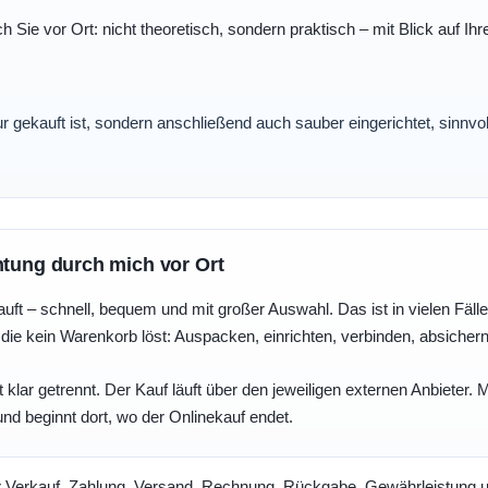
ch Sie vor Ort: nicht theoretisch, sondern praktisch – mit Blick auf
nur gekauft ist, sondern anschließend auch sauber eingerichtet, sinnv
htung durch mich vor Ort
uft – schnell, bequem und mit großer Auswahl. Das ist in vielen Fällen 
die kein Warenkorb löst: Auspacken, einrichten, verbinden, absicher
 klar getrennt. Der Kauf läuft über den jeweiligen externen Anbieter.
und beginnt dort, wo der Onlinekauf endet.
t
Verkauf, Zahlung, Versand, Rechnung, Rückgabe, Gewährleistung un