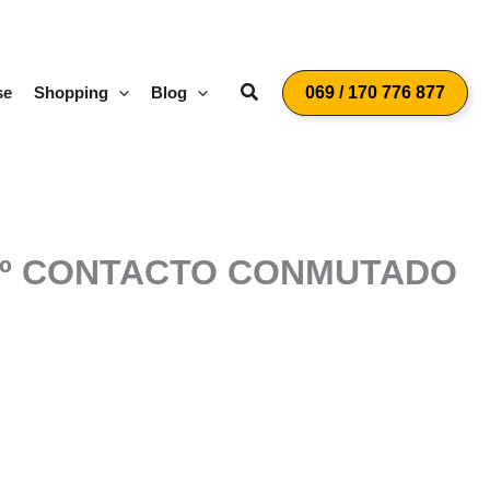
Suchen
se
Shopping
Blog
069 / 170 776 877
30º CONTACTO CONMUTADO