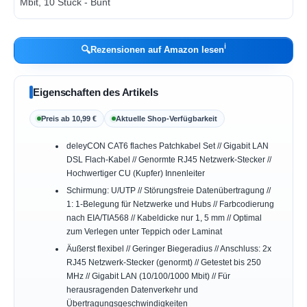
ℹ︎
🔍
Rezensionen auf Amazon lesen
Eigenschaften des Artikels
Preis ab 10,99 €
Aktuelle Shop-Verfügbarkeit
deleyCON CAT6 flaches Patchkabel Set // Gigabit LAN
DSL Flach-Kabel // Genormte RJ45 Netzwerk-Stecker //
Hochwertiger CU (Kupfer) Innenleiter
Schirmung: U/UTP // Störungsfreie Datenübertragung //
1: 1-Belegung für Netzwerke und Hubs // Farbcodierung
nach EIA/TIA568 // Kabeldicke nur 1, 5 mm // Optimal
zum Verlegen unter Teppich oder Laminat
Äußerst flexibel // Geringer Biegeradius // Anschluss: 2x
RJ45 Netzwerk-Stecker (genormt) // Getestet bis 250
MHz // Gigabit LAN (10/100/1000 Mbit) // Für
herausragenden Datenverkehr und
Übertragungsgeschwindigkeiten