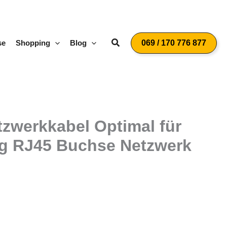
Suchen
se
Shopping
Blog
069 / 170 776 877
zwerkkabel Optimal für
ng RJ45 Buchse Netzwerk