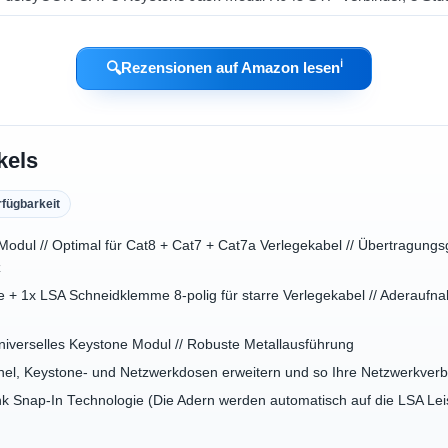
ℹ︎
🔍
Rezensionen auf Amazon lesen
kels
rfügbarkeit
ul // Optimal für Cat8 + Cat7 + Cat7a Verlegekabel // Übertragungsge
z
+ 1x LSA Schneidklemme 8-polig für starre Verlegekabel // Aderaufnahm
iverselles Keystone Modul // Robuste Metallausführung
l, Keystone- und Netzwerkdosen erweitern und so Ihre Netzwerkverb
 Snap-In Technologie (Die Adern werden automatisch auf die LSA Lei