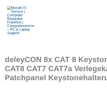
Zum
Inhalt
springen
deleyCON 8x CAT 8 Keyston
CAT8 CAT7 CAT7a Verlegek
Patchpanel Keystonehalter