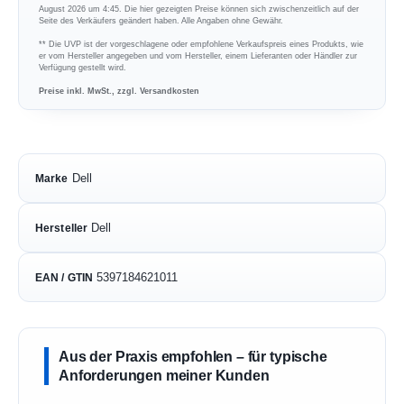
August 2026 um 4:45. Die hier gezeigten Preise können sich zwischenzeitlich auf der
Seite des Verkäufers geändert haben. Alle Angaben ohne Gewähr.
** Die UVP ist der vorgeschlagene oder empfohlene Verkaufspreis eines Produkts, wie
er vom Hersteller angegeben und vom Hersteller, einem Lieferanten oder Händler zur
Verfügung gestellt wird.
Preise inkl. MwSt., zzgl. Versandkosten
Dell
Marke
Dell
Hersteller
5397184621011
EAN / GTIN
Aus der Praxis empfohlen – für typische
Anforderungen meiner Kunden